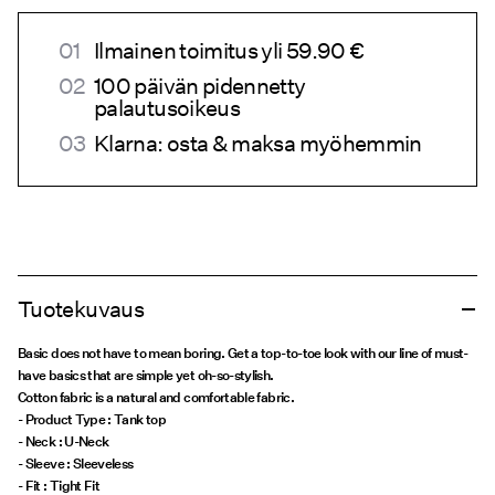
Ilmainen toimitus yli 59.90 €
100 päivän pidennetty
palautusoikeus
Klarna: osta & maksa myöhemmin
Tuotekuvaus
Basic does not have to mean boring. Get a top-to-toe look with our line of must-
have basics that are simple yet oh-so-stylish.
Cotton fabric is a natural and comfortable fabric.
- Product Type : Tank top
- Neck : U-Neck
- Sleeve : Sleeveless
- Fit : Tight Fit