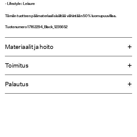
Tämän tuotteen päämateriaali sisältää vähintään 50 % luomupuuvillaa.
Tuotenumero
17162294_Black_1235652
Materiaalit ja hoito
Toimitus
Konepesu, puolitäyttö, lyhyt linkous 40 °C
Pick up at Service Point (PostNord)
€ 4,95
Älä valkaise
Palautus
Ei rumpukuivausta
Silitys keskilämmöllä
Toimitusvaihtoehdot
Ei kuivapesua
Palautus ja vaihto
Ripustuskuivaus