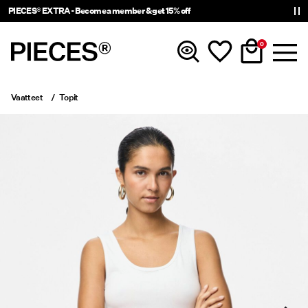
PIECES® EXTRA - Become a member & get 15% off
0
Vaatteet
Topit
Uutta
Vaatteet
Asusteet
Trending
Shop The Look