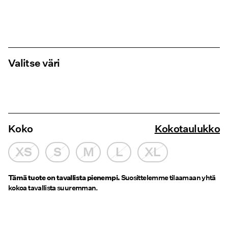
Valitse väri
Koko
Kokotaulukko
XS
S
M
L
XL
Tämä tuote on tavallista pienempi.
Suosittelemme tilaamaan yhtä
kokoa tavallista suuremman.