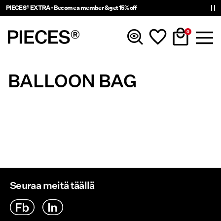
PIECES® EXTRA - Become a member & get 15% off
0
BALLOON BAG
Uutta
Vaatteet
Asusteet
Trending
Seuraa meitä täällä
Shop The Look