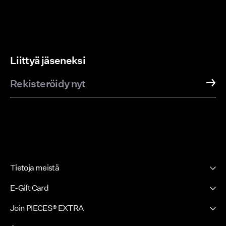
Tarjoukset
PIECES® EXTRA
Liittyä jäseneksi
Rekisteröidy nyt
Kirjaudu
sisään
Kysyttävää?
Tietoa
meistä
Suomi
Tietoja meistä
/
Historiamme
suomi
E-Gift Card
Uutiskirje
PIECES E-Gift Card
Join PIECES® EXTRA
Lehdistösivusto
Kirjaudu sisään / Kirjaudu sisään
Kestävä kehitys