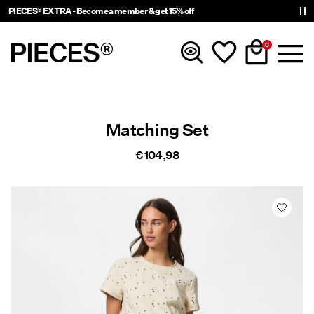
PIECES® EXTRA - Become a member & get 15% off
0
Nouveautés
Matching Set
Vêtements
€ 104,98
Accessories
Tendance
Shop The Look