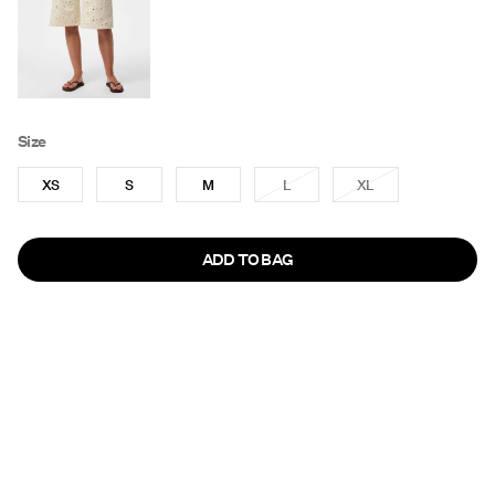
Size
XS
S
M
L
XL
ADD TO BAG