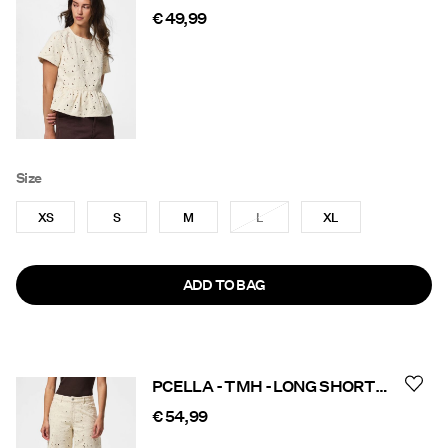
€ 49,99
Size
XS
S
M
L
XL
ADD TO BAG
PCELLA - TMH - LONG SHORTS EN JEAN
€ 54,99