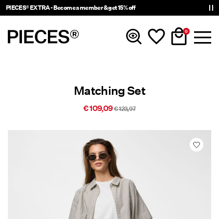
PIECES® EXTRA - Become a member & get 15% off
0
Nouveautés
Matching Set
Vêtements
€ 109,09
€ 123,97
Accessories
Tendance
Shop The Look