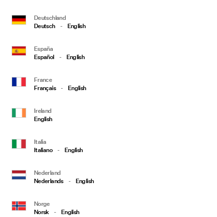
Deutschland
Deutsch
-
English
España
Español
-
English
France
Français
-
English
Ireland
English
Italia
Italiano
-
English
Nederland
Nederlands
-
English
Norge
Norsk
-
English