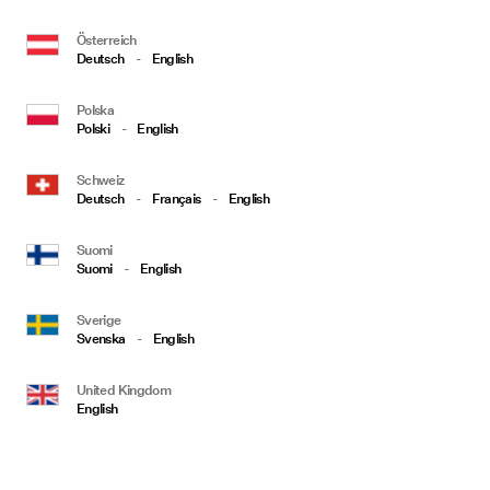
Österreich
Deutsch
-
English
Polska
Polski
-
English
Schweiz
Deutsch
-
Français
-
English
Suomi
Suomi
-
English
Sverige
Svenska
-
English
United Kingdom
English