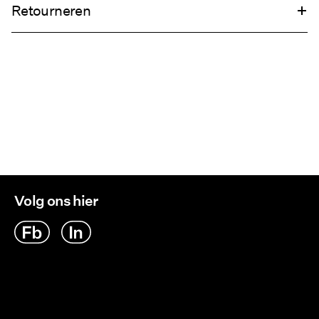
Niet drogen in de droger
Retourneren
Niet strijken
Ophalen bij afhaalpunt (DHL)
€ 3,95
Retourneren & Omruilen
Ophalen bij afhaalpunt(MONDIALRELAY)
€ 3,95
Verzendopties
Volg ons hier