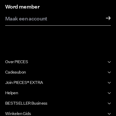
Word member
Maak een account
Over PIECES
Onze geschiedenis
Cadeaubon
Nieuwsbrief
PIECES Cadeaubon
Join PIECES® EXTRA
Duurzaamheid
Inloggen / Word member
Pers
Helpen
Jouw voordel
Zoek Je winkel
Klantenservice
BESTSELLER Business
FAQ
Certificaten
Algemene voorwaarden
Privacybeleid
Winkelen Gids
Competition terms & conditions