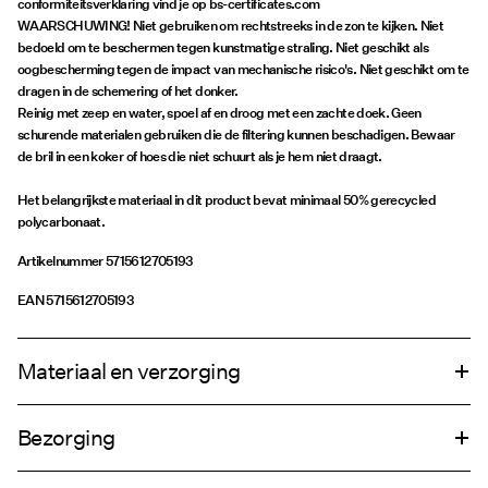
conformiteitsverklaring vind je op bs-certificates.com
WAARSCHUWING! Niet gebruiken om rechtstreeks in de zon te kijken. Niet
bedoeld om te beschermen tegen kunstmatige straling. Niet geschikt als
oogbescherming tegen de impact van mechanische risico's. Niet geschikt om te
dragen in de schemering of het donker.
Reinig met zeep en water, spoel af en droog met een zachte doek. Geen
schurende materialen gebruiken die de filtering kunnen beschadigen. Bewaar
de bril in een koker of hoes die niet schuurt als je hem niet draagt.
Het belangrijkste materiaal in dit product bevat minimaal 50% gerecycled
polycarbonaat.
Artikelnummer
5715612705193
EAN
5715612705193
Materiaal en verzorging
Bezorging
Niet wassen
Thuisbezorging (DHL)
€ 4,95