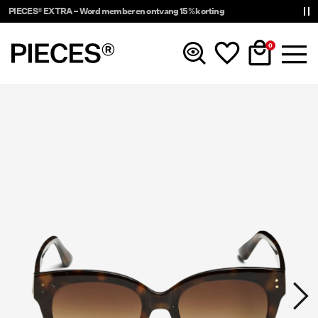
PIECES® EXTRA – Word member en ontvang 15% korting
0
Nieuw
Kleding
Accessoires
Trending
Shop The Look