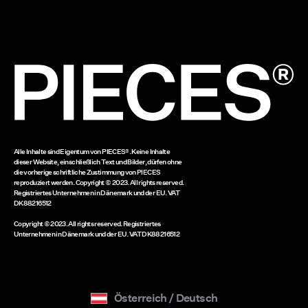
Lieferoptionen
Cookie-Einstellungen
Hier zurückgeben
Impressum
Guthaben auf dem Geschenkgutschein
www.bestseller.com
Alle Inhalte sind Eigentum von PIECES®. Keine Inhalte
dieser Website, einschließlich Text und Bilder, dürfen ohne
die vorherige schriftliche Zustimmung von PIECES
reproduziert werden. Copyright © 2023. All rights reserved.
Registriertes Unternehmen in Dänemark und der EU. VAT
DK88216512
Copyright © 2023. All rights reserved. Registriertes
Unternehmen in Dänemark und der EU. VAT DK88216512
Österreich / Deutsch