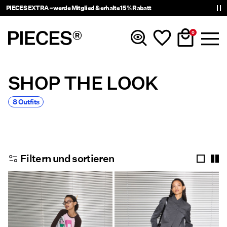
PIECES EXTRA – werde Mitglied & erhalte 15 % Rabatt
0
SHOP THE LOOK
Neuheiten
8 Outfits
Kleidung
Accessoires
Filtern und sortieren
Trending
Shop The Look