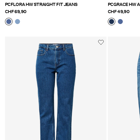
PCFLORA HW STRAIGHT FIT JEANS
PCGRACE HW A
CHF 69,90
CHF 49,90