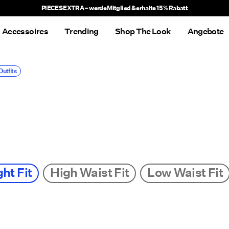
PIECES EXTRA – werde Mitglied & erhalte 15 % Rabatt
Accessoires
Trending
Shop The Look
Angebote
Outfits
ght Fit
High Waist Fit
Low Waist Fit