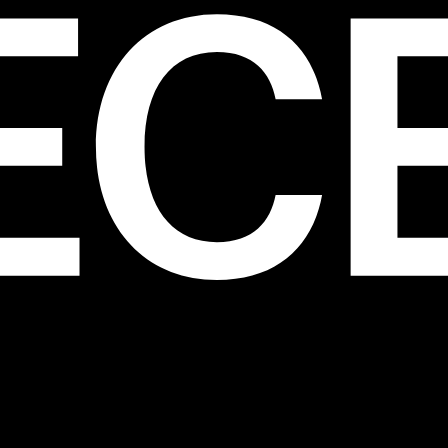
ne, verspielte Version des Klassikers.
 Casual Twist: Eine gerade geschnittene J
nkler Waschung mit einer
Bluse
oder einem
egenden
Oberteil
und Loafern ergibt ein
ntes, aber dennoch zugängliches Outfit. Fü
strukturierte Tasche oder einen
Blazer
hinz
os vom Büro in die Abendgestaltung
zugehen.
-Looks: Straight-Leg-Jeans sind perfekt u
ized-
Mänteln
, kuscheligen
Strickjacken
o
gen
Teddyjacken
. Mit einem
Schal
, einer
M
Statement-Schmuck lässt sich der Look im
umdrehen verändern. 🍂
Geradeheraus – Das PIECES-Verspreche
 PIECES wissen, dass Stil Spaß machen, vie
sönlich sein sollte. Unsere Damenjeans mit
r Passform passen zu jeder Stimmung, zu 