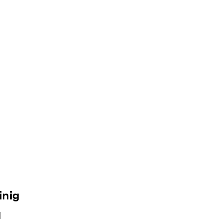
inig
d