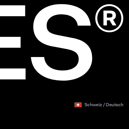
eans
 eng
ge
u, um
nter
der
ütze
n
Schweiz / Deutsch
lseitig
jedem