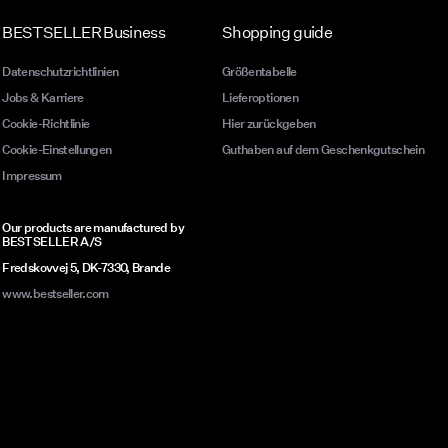
ass sie
und
BESTSELLER Business
Shopping guide
rt
er es
Datenschutzrichtlinien
Größentabelle
Jobs & Karriere
Lieferoptionen
Cookie-Richtlinie
Hier zurückgeben
e …
Cookie-Einstellungen
Guthaben auf dem Geschenkgutschein
Impressum
tene
ckten
Our products are manufactured by
ner
BESTSELLER A/S
Fredskovvej 5, DK-7330, Brande
www.bestseller.com
Jeans
n
yle
ne