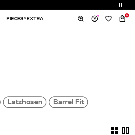
0
PIECES® EXTRA
Übersicht
Bestellungen
Profil
Wunschliste
Ich brauche Hilfe
Abmelden
Latzhosen
Barrel Fit