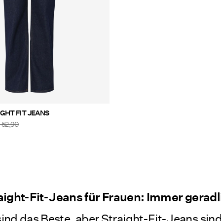
GHT FIT JEANS
 52,90
aight-Fit-Jeans für Frauen: Immer geradl
ind das Beste, aber Straight-Fit-Jeans sin