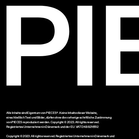
moder
Smart
in du
anli
elega
eine 
nahtl
über
Lagen
Overs
molli
oder 
Hand
Alle Inhalte sind Eigentum von PIECES®. Keine Inhalte dieser Website,
einschließlich Text und Bilder, dürfen ohne die vorherige schriftliche Zustimmung
Wir von
von PIECES reproduziert werden. Copyright © 2023. All rights reserved.
Registriertes Unternehmen in Dänemark und der EU. VAT DK88216512
und per
Copyright © 2023. All rights reserved. Registriertes Unternehmen in Dänemark und
gerade