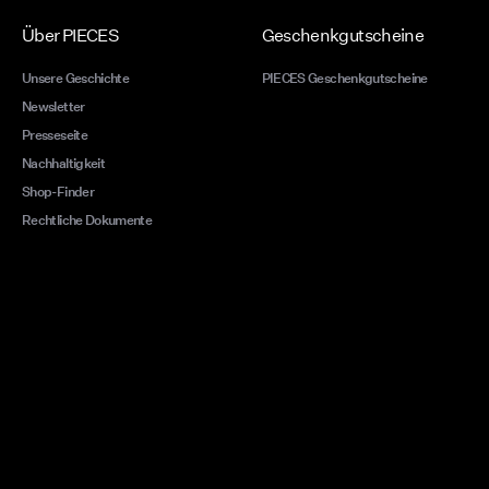
elegant
jeder F
Über PIECES
Geschenkgutscheine
einen l
einstec
Unsere Geschichte
PIECES Geschenkgutscheine
einfach
Newsletter
Presseseite
St
Nachhaltigkeit
Shop-Finder
Weeke
Rechtliche Dokumente
Jeans
T-Shi
Cros
entsp
Shopp
eigne
Doubl
für D
Farbt
dazu 