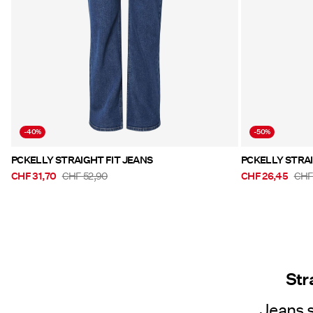
-40%
-50%
PCKELLY STRAIGHT FIT JEANS
PCKELLY STRAI
CHF 31,70
CHF 52,90
CHF 26,45
CHF
Str
Jeans s