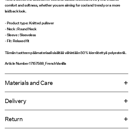
comfort and softness, whether you are aiming for cool and trendy or a more
laidback look.
- Product type: Knitted pullover
- Neck : Round Neck
- Sleeve : Sleeveless
- Fit: Relaxed fit
Tämän tuotteen päämateriaali sisältää vähintään 50 % kierrätettyä polyesteriä.
Article Number
17157588_FrenchVanilla
Materials and Care
Delivery
Machine wash, half load, short spin cycle at 30°C
Pick up at Service Point (PostNord)
€ 4,95
Do not bleach
Return
Do not tumble dry
Low temp. iron. Highest temp. 100°C