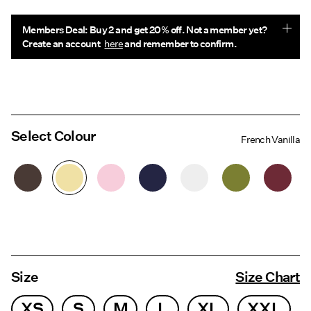
Members Deal: Buy 2 and get 20% off. Not a member yet?
Create an account
here
and remember to confirm.
Select Colour
French Vanilla
Size
Size Chart
XS
S
M
L
XL
XXL