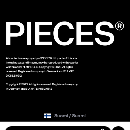
Evästeasetukset
Palauta tänne
Lahjakortin saldo
www.bestseller.com
All contents are a property of PIECES®. No parts off this site
including text and images, may be reproduced without prior
written consent of PIECES. Copyright © 2023. All rights
reserved. Registered company in Denmark and EU. VAT
DK88216512
Copyright © 2023. All rights reserved. Registered company
in Denmark and EU. VAT DK88216512
Suomi / Suomi