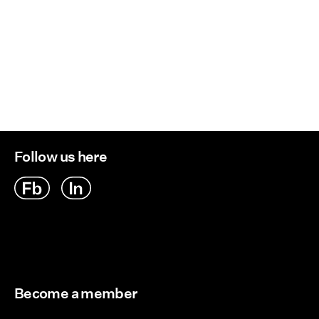
Toimitusvaihtoehdot
Do not dry clean
Palautus ja vaihto
Flat dry
Follow us here
Become a member