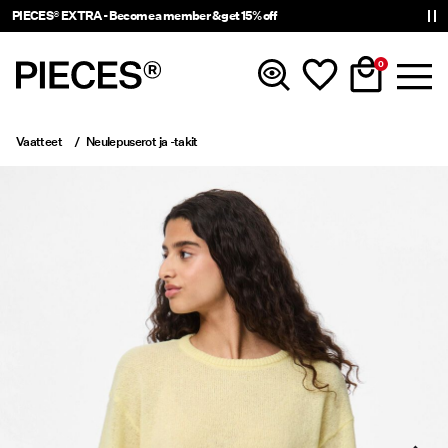
PIECES® EXTRA - Become a member & get 15% off
0
Vaatteet
Neulepuserot ja -takit
Uutta
Vaatteet
Asusteet
Trending
Shop The Look