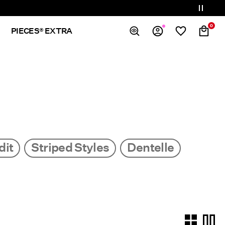
0
PIECES® EXTRA
Aperçu
Commandes
Profil
Liste de souhaits
Aide
Déconnexion
dit
Striped Styles
Dentelle