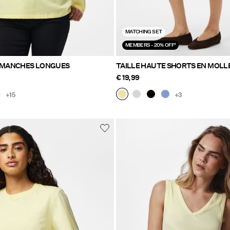
MATCHING SET
MEMBERS - 20% OFF*
À MANCHES LONGUES
TAILLE HAUTE SHORTS EN MOL
€ 19,99
+15
+3