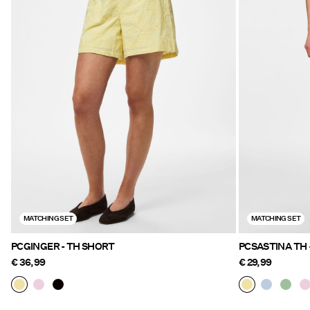
MATCHING SET
MATCHING SET
PCGINGER - TH SHORT
PCSASTINA TH
€ 36,99
€ 29,99