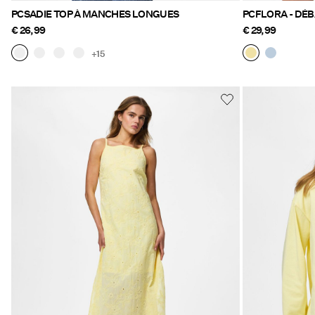
PCSADIE TOP À MANCHES LONGUES
PCFLORA - DÉ
€ 26,99
€ 29,99
+15