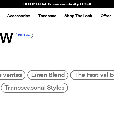
Delivery times will be longer than usual
Accessories
Tendance
Shop The Look
Offres
OW
101 Styles
s ventes
Linen Blend
The Festival E
Transseasonal Styles