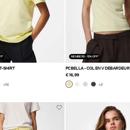
F*
MEMBERS - 15% OFF*
T-SHIRT
PCBELLA - COL EN V DÉBARDEUR
€ 16,99
+16
+2