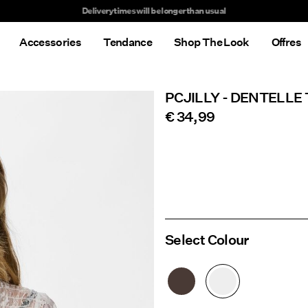
Delivery times will be longer than usual
Accessories
Tendance
Shop The Look
Offres
PCJILLY - DENTELLE
€ 34,99
Select Colour