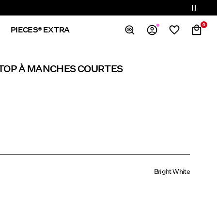
0
PIECES® EXTRA
Overview
 TOP À MANCHES COURTES
Orders
Profile
Wishlist
Support
Sign Out
Bright White