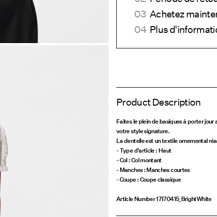
Achetez mainten
Plus d'informatio
Product Description
Faites le plein de basiques à porter jou
votre style signature.
La dentelle est un textile ornemental réal
- Type d'article : Haut
- Col : Col montant
- Manches : Manches courtes
- Coupe : Coupe classique
Article Number
17170415_BrightWhite