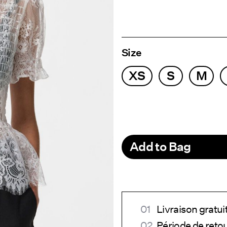
Size
XS
S
M
Add to Bag
Livraison gratui
Période de reto