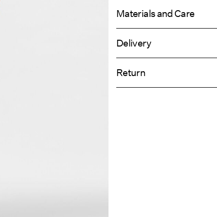
Materials and Care
Delivery
Machine wash, half load, short spi
Livraison à domicile (bpost)
Do not bleach
Return
Do not tumble dry
Low temp. iron. Highest temp. 1
Collecte en consigne à colis (bpost)
Do not dry clean
Line dry
Collecte en point de retrait (bpost)