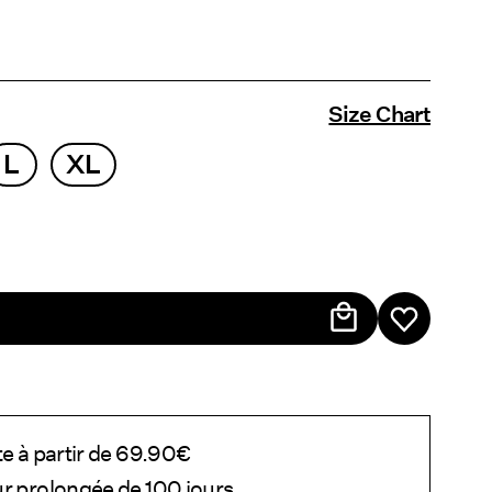
Size Chart
L
XL
te à partir de 69.90€
ur prolongée de 100 jours