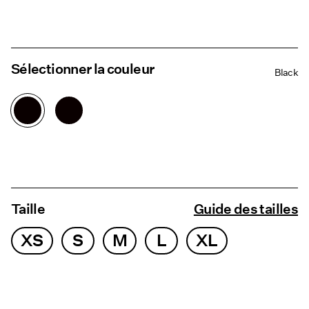
Sélectionner la couleur
Black
Taille
Guide des tailles
XS
S
M
L
XL