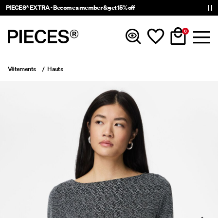
PIECES® EXTRA - Become a member & get 15% off
0
Vêtements
Hauts
Nouveautés
Vêtements
Accessories
Tendance
Shop The Look