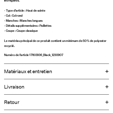
les regards.
- Type d'article : Haut de soirée
- Col : Col rond
- Manches : Manches longues
- Détails supplémentaires : Paillettes
- Coupe : Coupe classique
Le matériau principal de ce produit contient un minimum de 50 % de polyester
recyclé.
Numéro de l'article
17160936_Black_1230907
Matériaux et entretien
Livraison
Lavage en machine, demi-charge, essorage court à 30 °C
Livraison à domicile (bpost)
€ 4,95
Ne pas blanchir
Retour
Séchage en tambour interdit
Fer à repasser réglé sur une température basse. Température la plus