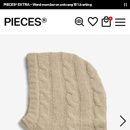
PIECES® EXTRA – Word member en ontvang 15% korting
0
Nieuw
Kleding
Accessoires
Trending
Shop The Look