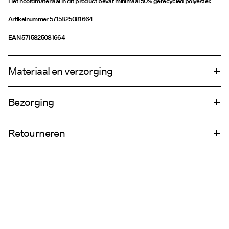
Het hoofdmateriaal in dit product bevat minimaal 50% gerecycled polyester.
Artikelnummer
5715825081664
EAN
5715825081664
Materiaal en verzorging
Bezorging
Wasmachine met halve belading en kort programma op 30°C
Thuisbezorging (DHL)
€ 4,95
Niet bleken
Retourneren
Niet drogen in de droger
Niet strijken
Ophalen bij afhaalpunt (DHL)
€ 3,95
Professionele reiniging (alle oplosmiddelen)
Retourneren & Omruilen
Ophalen bij afhaalpunt(MONDIALRELAY)
€ 3,95