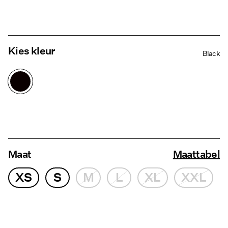
Kies kleur
Black
Maat
Maattabel
XS
S
M
L
XL
XXL