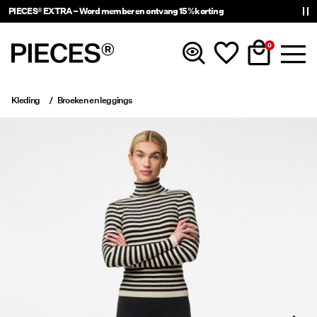
PIECES® EXTRA – Word member en ontvang 15% korting
0
Kleding
Broeken en leggings
Nieuw
Kleding
Accessoires
Trending
Shop The Look