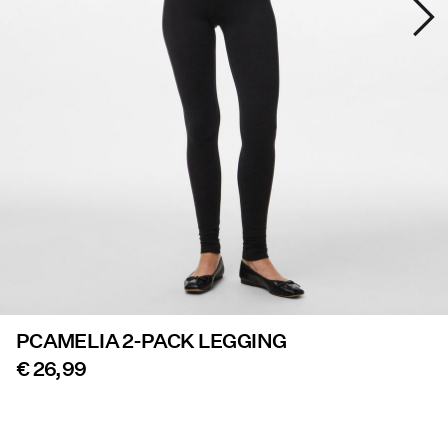
Aanbiedingen
PIECES® EXTRA
Inloggen
Heb
je
vragen?
Over
ons
PCAMELIA 2-PACK LEGGING
Nederland
/
€ 26,99
Nederlands