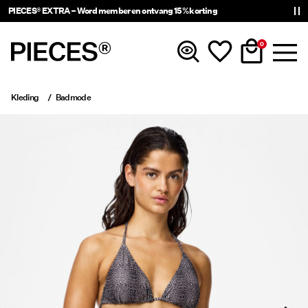
PIECES® EXTRA – Word member en ontvang 15% korting
0
Kleding
Badmode
Nieuw
Kleding
Accessoires
Trending
Shop The Look