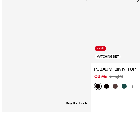
Verzendopties
-50%
MATCHING SET
PCBAOMI BIKINI TOP
€ 8,45
€ 16,99
+1
Buy the Look