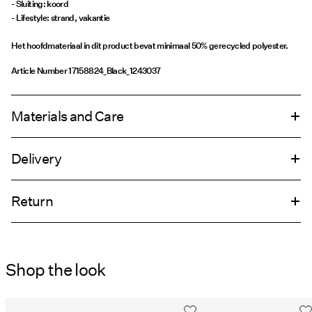
- Sluiting: koord
- Lifestyle: strand, vakantie
Het hoofdmateriaal in dit product bevat minimaal 50% gerecycled polyester.
Article Number
17158824_Black_1243037
Materials and Care
Delivery
Hand wash
Thuisbezorging (DHL)
€ 4,95
Do not bleach
Return
Do not tumble dry
Do not iron
Ophalen bij afhaalpunt (DHL)
€ 3,95
Do not dry clean
Shop the look
Retourneren & Omruilen
Line dry
Ophalen bij afhaalpunt(MONDIALRELAY)
€ 3,95