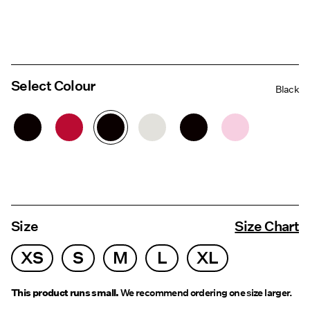
Select Colour
Black
Size
Size Chart
XS
S
M
L
XL
This product runs small.
We recommend ordering one size larger.