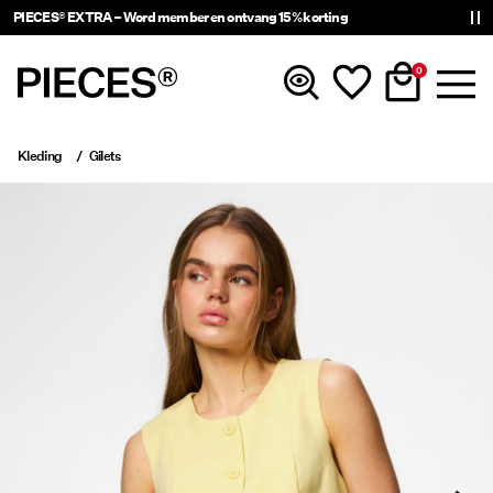
PIECES® EXTRA – Word member en ontvang 15% korting
0
Kleding
Gilets
Nieuw
Kleding
Accessoires
Trending
Shop The Look