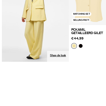
MATCHING SET
SELLING FAST!
PCKAMIL
GETAILLEERD GILET
€ 44,99
Shop de look