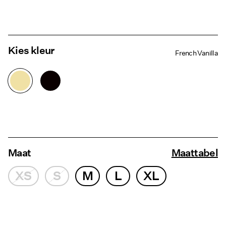
Kies kleur
French Vanilla
Maat
Maattabel
XS
S
M
L
XL