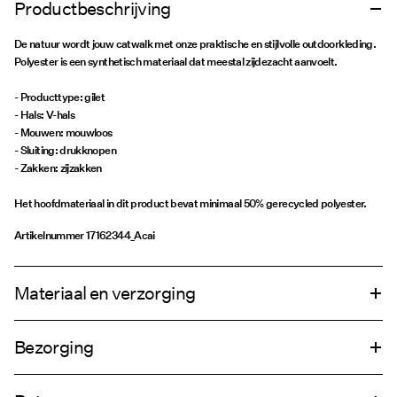
Productbeschrijving
De natuur wordt jouw catwalk met onze praktische en stijlvolle outdoorkleding.
Polyester is een synthetisch materiaal dat meestal zijdezacht aanvoelt.
- Producttype: gilet
- Hals: V-hals
- Mouwen: mouwloos
- Sluiting: drukknopen
- Zakken: zijzakken
Het hoofdmateriaal in dit product bevat minimaal 50% gerecycled polyester.
Artikelnummer
17162344_Acai
Materiaal en verzorging
Bezorging
Wasmachine met halve belading en kort programma op 30°C
Thuisbezorging (DHL)
€ 4,95
Niet bleken