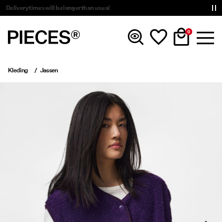
Delivery times will be longer than usual
0
Kleding
Jassen
Nieuw
Kleding
Accessoires
Trending
Shop The Look