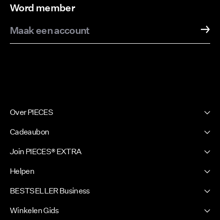
Word member
Maak een account
Over PIECES
Onze geschiedenis
Cadeaubon
Nieuwsbrief
PIECES Cadeaubon
Join PIECES® EXTRA
Duurzaamheid
Inloggen / Word member
Pers
Helpen
Jouw voordel
Zoek Je winkel
Klantenservice
BESTSELLER Business
FAQ
Certificaten
Algemene voorwaarden
Privacybeleid
Winkelen Gids
Competition terms & conditions
Banen & carrière