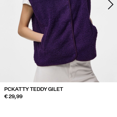
Aanbiedingen
PIECES® EXTRA
Inloggen
Heb
je
vragen?
Over
ons
PCKATTY TEDDY GILET
Nederland
/
€ 29,99
Nederlands