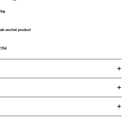
ting
vlak van het product
2754
en kort programma op 30°C
€ 4,95
x. 100°C
€ 3,95