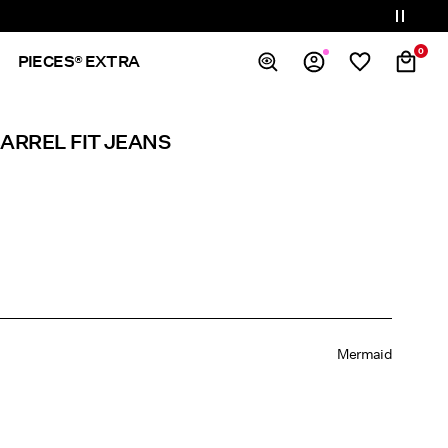
0
PIECES® EXTRA
Overzicht
ARREL FIT JEANS
Bestellingen
Profiel
Verlanglijstje
Help
Uitloggen
Mermaid