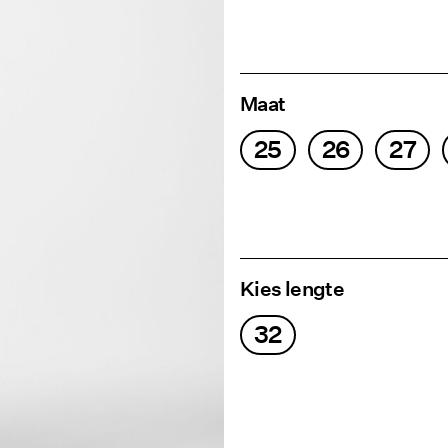
Maat
25
26
27
Kies lengte
32