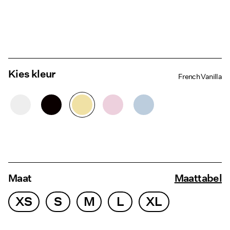
Kies kleur
French Vanilla
Maat
Maattabel
XS
S
M
L
XL