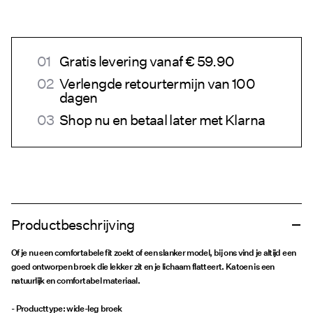
Gratis levering vanaf € 59.90
Verlengde retourtermijn van 100
dagen
Shop nu en betaal later met Klarna
Productbeschrijving
Of je nu een comfortabele fit zoekt of een slanker model, bij ons vind je altijd een
goed ontworpen broek die lekker zit en je lichaam flatteert. Katoen is een
natuurlijk en comfortabel materiaal.
- Producttype: wide-leg broek