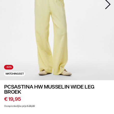
Aanbiedingen
PIECES® EXTRA
Inloggen
Heb
je
vragen?
-50%
Over
MATCHING SET
ons
PCSASTINA HW MUSSELIN WIDE LEG
Nederland
BROEK
/
Nederlands
€ 19,95
Oorspronkelijke prijs
€ 39,99