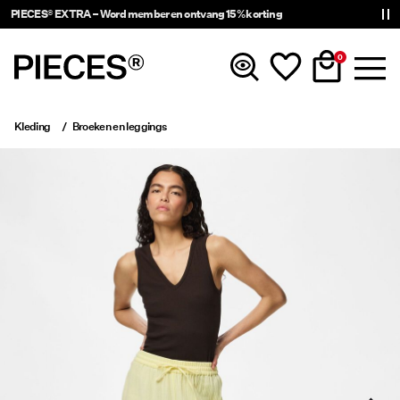
PIECES® EXTRA – Word member en ontvang 15% korting
0
Kleding
Broeken en leggings
Nieuw
Kleding
Accessoires
Trending
Shop The Look