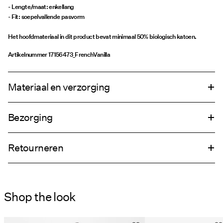
- Lengte/maat: enkellang
- Fit: soepelvallende pasvorm
Het hoofdmateriaal in dit product bevat minimaal 50% biologisch katoen.
Artikelnummer
17156473_FrenchVanilla
Materiaal en verzorging
Bezorging
Wasmachine met halve belading en kort programma op 30°C
Thuisbezorging (DHL)
€ 4,95
Niet bleken
Retourneren
Niet drogen in de droger
Strijken op lage temperatuur. Max. 100°C
Ophalen bij afhaalpunt (DHL)
€ 3,95
Niet chemisch reinigen
Shop the look
Retourneren & Omruilen
Hangend drogen
Ophalen bij afhaalpunt(MONDIALRELAY)
€ 3,95