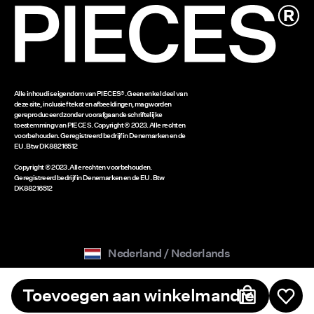
www.bestseller.com
Alle inhoud is eigendom van PIECES®. Geen enkel deel van
deze site, inclusief tekst en afbeeldingen, mag worden
gereproduceerd zonder voorafgaande schriftelijke
toestemming van PIECES. Copyright © 2023. Alle rechten
voorbehouden. Geregistreerd bedrijf in Denemarken en de
EU. Btw DK88216512
Copyright © 2023. Alle rechten voorbehouden.
Geregistreerd bedrijf in Denemarken en de EU. Btw
DK88216512
Nederland / Nederlands
Toevoegen aan winkelmandje