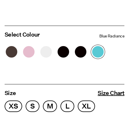
Select Colour
Blue Radiance
Size
Size Chart
XS
S
M
L
XL