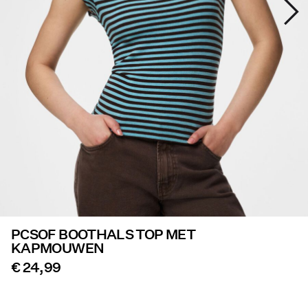
Aanbiedingen
PIECES® EXTRA
Sign
in
Any
questions?
About
Us
PCSOF BOOTHALS TOP MET
Nederland
KAPMOUWEN
/
Nederlands
€ 24,99