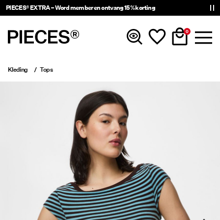
PIECES® EXTRA – Word member en ontvang 15% korting
0
Kleding
Tops
Nieuw
Kleding
Accessoires
Trending
Shop The Look