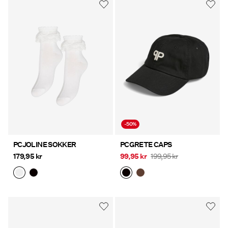
Tilbud
PIECES® EXTRA
Logg
inn
Spørsmål?
-50%
Om
oss
PCJOLINE SOKKER
PCGRETE CAPS
179,95 kr
99,95 kr
199,95 kr
Norge
/
norsk