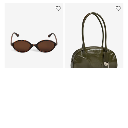
-50%
PCGYRNA SOLBRILLER
PCBOWLING BAG
179,95 kr
249,95 kr
499,95 kr