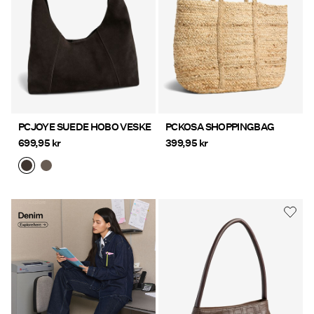
PCJOYE SUEDE HOBO VESKE
PCKOSA SHOPPINGBAG
699,95 kr
399,95 kr
Denim Explore
https://www.pieces.com/no-
here
no/pc-denim-styles/