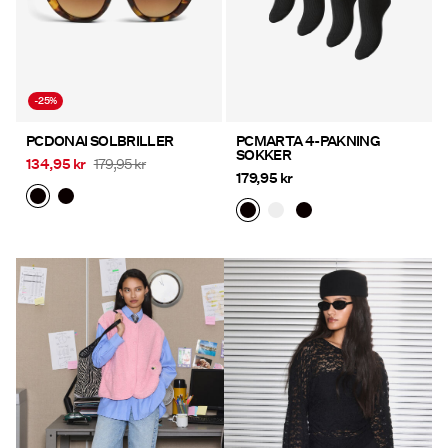
-25%
PCDONAI SOLBRILLER
PCMARTA 4-PAKNING
SOKKER
134,95 kr
179,95 kr
179,95 kr
https://www.pieces.com/no-
https://www.pieces.com/no-
no/nyheter/
no/nyheter/