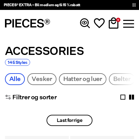
PIECES® EXTRA – Bli medlem og få 15 % rabatt
0
ACCESSORIES
Nyheter
145 Styles
Klær
Alle
Vesker
Hatter og luer
Belter
Accessories
Filtrer og sorter
Trending
Last forrige
Shop The Look