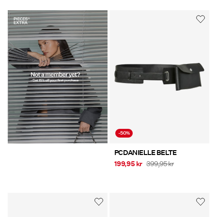
https://www.pieces.com/share?
register=true
-50%
PCDANIELLE BELTE
199,95 kr
399,95 kr