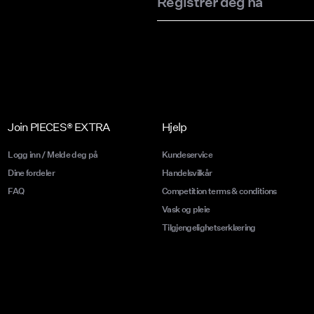
Registrer deg nå
Join PIECES® EXTRA
Hjelp
Logg inn / Melde deg på
Kundeservice
Dine fordeler
Handelsvilkår
FAQ
Competition terms & conditions
Vask og pleie
Tilgjengelighetserklæring