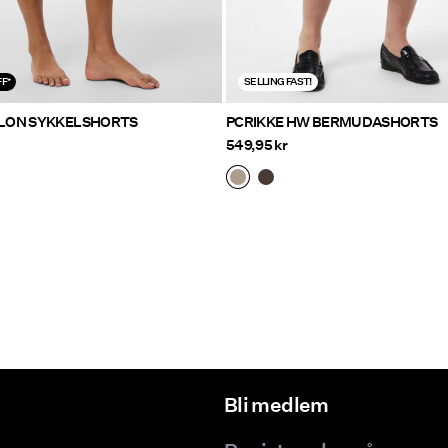
F*
SELLING FAST!
LON SYKKELSHORTS
PCRIKKE HW BERMUDASHORTS
549,95 kr
Bli medlem