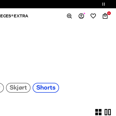
0
IECES® EXTRA
Oversikt
Bestillinger
Profil
Ønskeliste
Støtte
Logg ut
r
Skjørt
Shorts