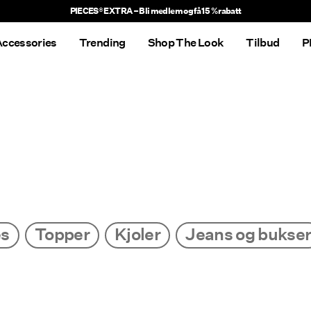
PIECES® EXTRA – Bli medlem og få 15 % rabatt
ccessories
Trending
Shop The Look
Tilbud
P
es
Topper
Kjoler
Jeans og bukse