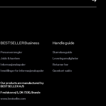
BESTSELLER Business
Handle guide
Personvernregler
Størrelsesguide
Jobb & karriere
Leveringsmuligheter
Informasjonskapsler
Returner her
Innstillinger for informasjonskapsler
Gavekort-saldo
Our products are manufactured by
BESTSELLER A/S
Fredskovvej 5, DK-7330, Brande
www.bestseller.com