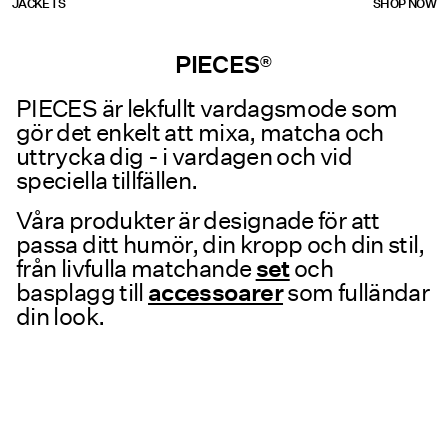
JACKETS
SHOP NOW
se/klaeder/ytterklaeder/
se/klaeder/ytterklaeder/
PIECES®
PIECES är lekfullt vardagsmode som
gör det enkelt att mixa, matcha och
uttrycka dig - i vardagen och vid
speciella tillfällen.
Våra produkter är designade för att
passa ditt humör, din kropp och din stil,
från livfulla matchande
set
och
basplagg till
accessoarer
som fulländar
din look.