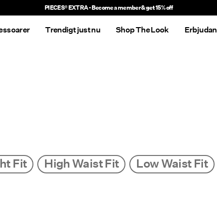
PIECES® EXTRA - Become a member & get 15% off
essoarer
Trendigt just nu
Shop The Look
Erbjuda
ht Fit
High Waist Fit
Low Waist Fit