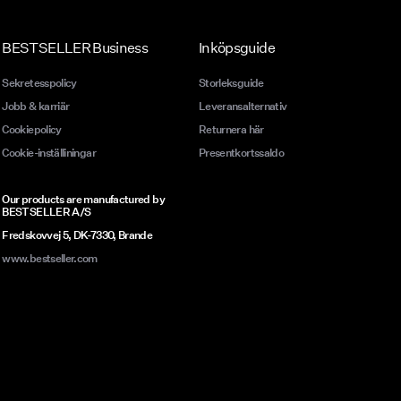
BESTSELLER Business
Inköpsguide
Sekretesspolicy
Storleksguide
Jobb & karriär
Leveransalternativ
Cookiepolicy
Returnera här
Cookie-inställiningar
Presentkortssaldo
Our products are manufactured by
BESTSELLER A/S
Fredskovvej 5, DK-7330, Brande
www.bestseller.com