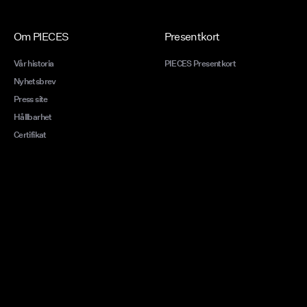
Om PIECES
Presentkort
Vår historia
PIECES Presentkort
Nyhetsbrev
Press site
Hållbarhet
Certifikat