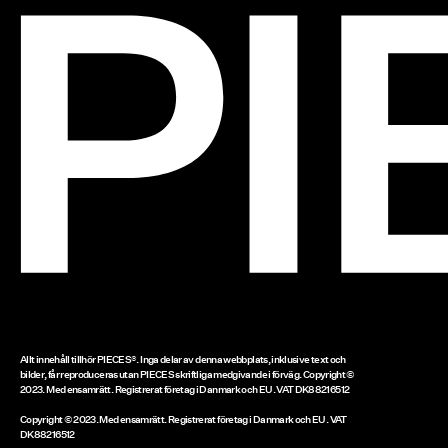
Allt innehåll tillhör PIECES®. Inga delar av denna webbplats, inklusive text och
bilder, får reproduceras utan PIECES skriftliga medgivande i förväg. Copyright ©
2023. Med ensamrätt. Registrerat företag i Danmark och EU. VAT DK88216512
Copyright © 2023. Med ensamrätt. Registrerat företag i Danmark och EU. VAT
DK88216512