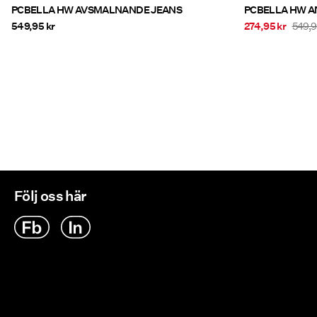
PCBELLA HW AVSMALNANDE JEANS
PCBELLA HW A
549,95 kr
274,95 kr
549,9
Följ oss här