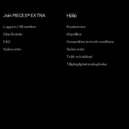
Join PIECES® EXTRA
Hjälp
Logga in / Bli medlem
Kundservice
Dina fördelar
Köpvillkor
FAQ
Competition terms & conditions
Spåra order
Spåra order
Tvätt och skötsel
Tillgänglighetsredogörelse