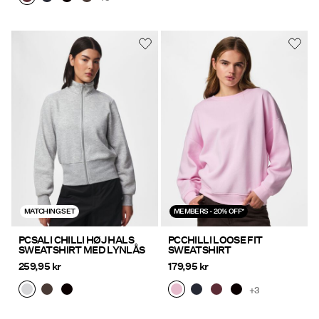
MATCHING SET
MEMBERS - 20% OFF*
PCSALI CHILLI HØJ HALS
PCCHILLI LOOSE FIT
SWEATSHIRT MED LYNLÅS
SWEATSHIRT
259,95 kr
179,95 kr
+3