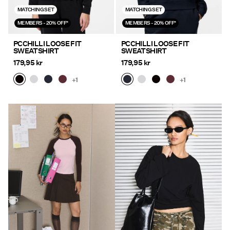
MATCHING SET
MATCHING SET
MEMBERS - 20% OFF*
MEMBERS - 20% OFF*
PCCHILLI LOOSE FIT
PCCHILLI LOOSE FIT
SWEATSHIRT
SWEATSHIRT
179,95 kr
179,95 kr
+1
+1
https://www.pieces.com/da-
https://www.pieces.com/da-
dk/toej/toppe/
dk/toej/toppe/