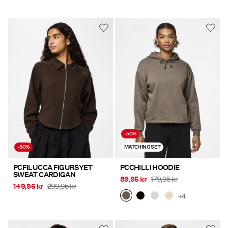
-50%
-50%
MATCHING SET
PCFILUCCA FIGURSYET
PCCHILLI HOODIE
SWEAT CARDIGAN
89,95 kr
179,95 kr
149,95 kr
299,95 kr
+4