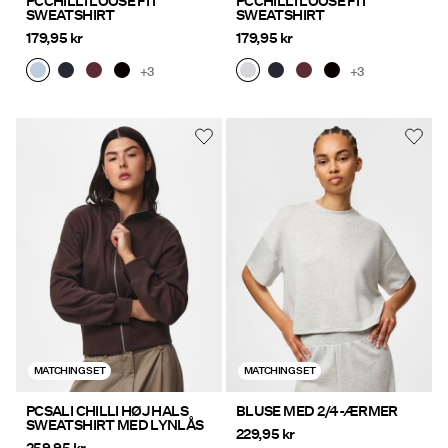
PCCHILLI LOOSE FIT
PCCHILLI LOOSE FIT
SWEATSHIRT
SWEATSHIRT
179,95 kr
179,95 kr
+3
+3
MATCHING SET
MATCHING SET
PCSALI CHILLI HØJ HALS
BLUSE MED 2/4-ÆRMER
SWEATSHIRT MED LYNLÅS
229,95 kr