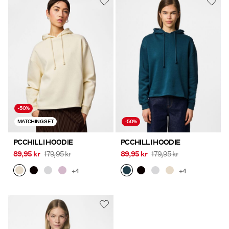
-50%
MATCHING SET
-50%
PCCHILLI HOODIE
PCCHILLI HOODIE
89,95 kr
179,95 kr
89,95 kr
179,95 kr
+4
+4