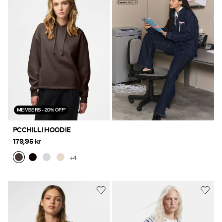
dk/pc-denim-styles/
MEMBERS - 20% OFF*
PCCHILLI HOODIE
179,95 kr
+4