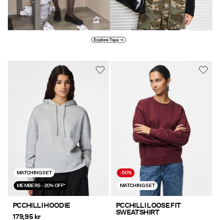
Explore Tops
MATCHING SET
-50%
MEMBERS - 20% OFF*
MATCHING SET
PCCHILLI HOODIE
PCCHILLI LOOSE FIT
SWEATSHIRT
179,95 kr