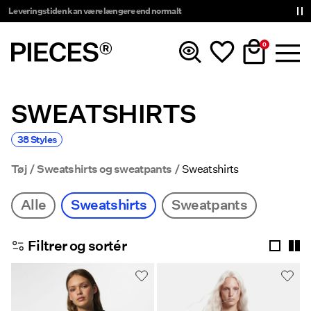
Leveringstiden kan være længere end normalt
0
SWEATSHIRTS
Nyheder
38 Styles
Tøj
Tøj
Sweatshirts og sweatpants
Sweatshirts
Accessories
Alle
Sweatshirts
Sweatpants
Trending
Filtrer og sortér
Shop The Look