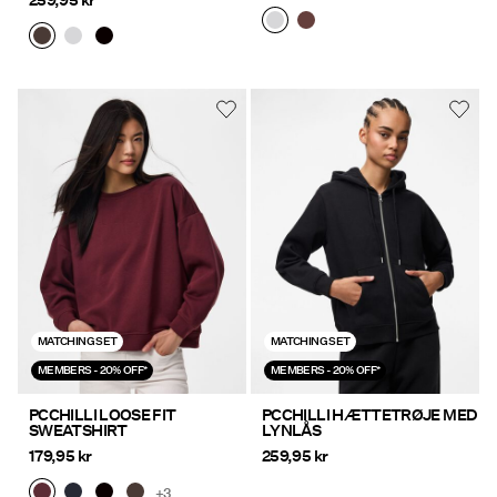
259,95 kr
MATCHING SET
MATCHING SET
MEMBERS - 20% OFF*
MEMBERS - 20% OFF*
PCCHILLI LOOSE FIT
PCCHILLI HÆTTETRØJE MED
SWEATSHIRT
LYNLÅS
179,95 kr
259,95 kr
+3