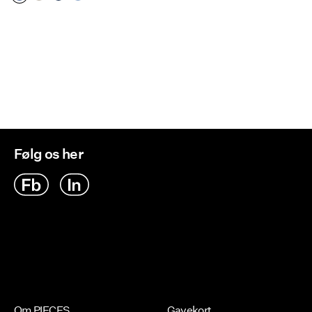
Følg os her
Om PIECES
Gavekort