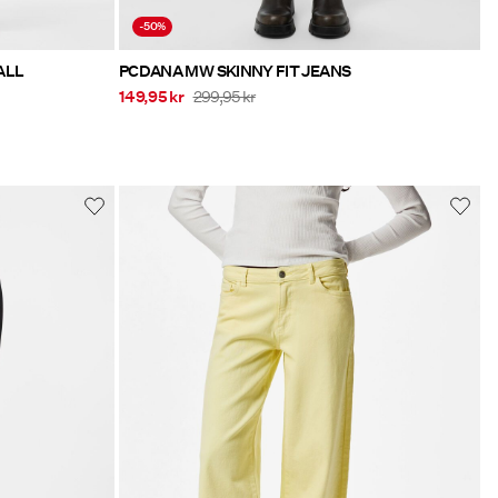
-50%
LL OVERALL
PCDANA MW SKINNY FIT JEANS
149,95 kr
299,95 kr