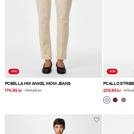
-50%
-50%
PCBELLA HW ANKEL MOM JEANS
PCALLO STRIB
174,95 kr
349,95 kr
239,95 kr
479,9