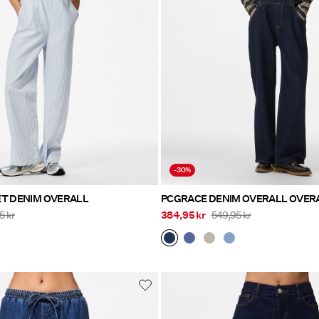
-30%
ET DENIM OVERALL
PCGRACE DENIM OVERA
5 kr
384,95 kr
549,95 kr