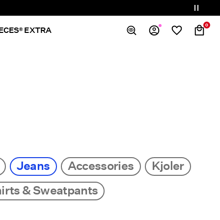
0
IECES® EXTRA
Overblik
Bestillinger
Profil
Ønskeliste
Support
Log Af
Jeans
Accessories
Kjoler
irts & Sweatpants