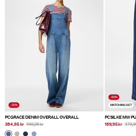
-50%
-30%
MATCHING SET
PCGRACE DENIM OVERALL OVERALL
PCSILKE MW PU
384,95 kr
549,95 kr
189,95 kr
379,9