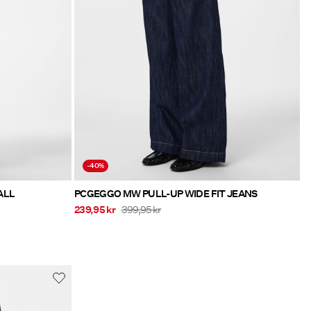
-40%
LL OVERALL
PCGEGGO MW PULL-UP WIDE FIT JEANS
239,95 kr
399,95 kr