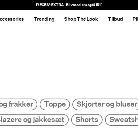
PIECES® EXTRA - Bliv medlem og få 15%
ccessories
Trending
Shop The Look
Tilbud
P
og frakker
Toppe
Skjorter og bluser
lazere og jakkesæt
Shorts
Sweatsh