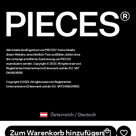
Guthaben auf dem Geschenkgutschein
www.bestseller.com
Alle Inhalte sind Eigentum von PIECES®. Keine Inhalte
dieser Website, einschließlich Text und Bilder, dürfen ohne
die vorherige schriftliche Zustimmung von PIECES
reproduziert werden. Copyright © 2023. All rights reserved.
Registriertes Unternehmen in Dänemark und der EU. VAT
DK88216512
Copyright © 2023. All rights reserved. Registriertes
Unternehmen in Dänemark und der EU. VAT DK88216512
Österreich / Deutsch
Zum Warenkorb hinzufügen