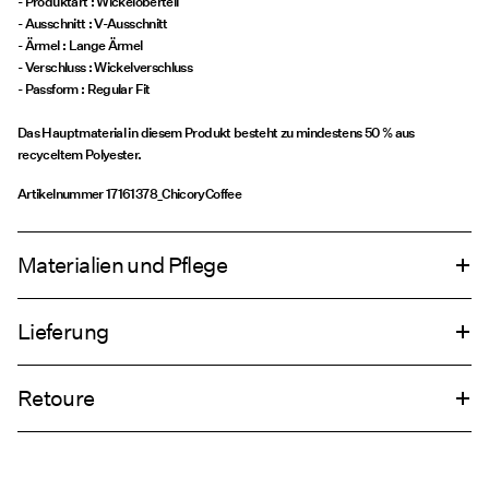
- Produktart : Wickeloberteil
- Ausschnitt : V-Ausschnitt
- Ärmel : Lange Ärmel
- Verschluss : Wickelverschluss
- Passform : Regular Fit
Das Hauptmaterial in diesem Produkt besteht zu mindestens 50 % aus
recyceltem Polyester.
Artikelnummer
17161378_ChicoryCoffee
Materialien und Pflege
Lieferung
Maschinenwäsche, halbvoll, kurzer Schleudergang bei 30 °C
Lieferung nach Hause (Post AT)
€ 4,95
Nicht bleichen
Retoure
Nicht im Wäschetrockner trocknen
Bügeln mit niedriger Temperatur. Max. Temperatur: 100 °C
Lieferoptionen
Nicht chemisch reinigen