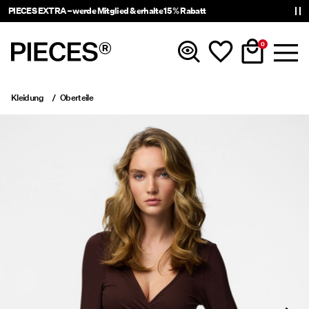
PIECES EXTRA – werde Mitglied & erhalte 15 % Rabatt
0
Kleidung
Oberteile
Neuheiten
Kleidung
Accessoires
Trending
Shop The Look