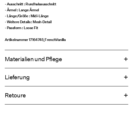
- Ausschnitt : Rundhalsausschnitt
- Ärmel : Lange Ärmel
- Länge/Größe : Midi-Länge
- Weitere Details : Mesh-Detail
- Passform : Loose Fit
Artikelnummer
17164745_FrenchVanilla
Materialien und Pflege
Lieferung
Maschinenwäsche, halbvoll, kurzer Schleudergang bei 30 °C
Lieferung nach Hause (SwissPost Priority)
CHF 6,95
Nicht bleichen
Retoure
Nicht im Wäschetrockner trocknen
Bügeln mit niedriger Temperatur. Max. Temperatur: 100 °C
Lieferung nach Hause (SwissPost Economy)
CHF 5,95
Nicht chemisch reinigen
Hängend trocknen
Rückgabe & Umtausch