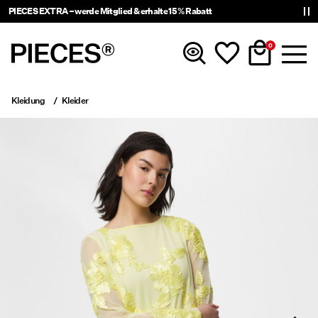
PIECES EXTRA – werde Mitglied & erhalte 15 % Rabatt
0
Kleidung
Kleider
Neuheiten
Kleidung
Accessoires
Trending
Shop The Look