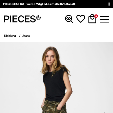
PIECES EXTRA – werde Mitglied & erhalte 15 % Rabatt
0
Kleidung
Jeans
Neuheiten
Kleidung
Accessoires
Trending
Shop The Look