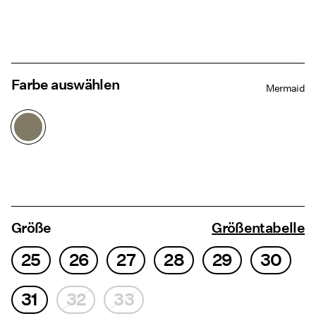
Farbe auswählen
Mermaid
Größe
Größentabelle
25
26
27
28
29
30
31
32
33