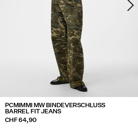
Angebote
PIECES® EXTRA
Anmelden
Hast
du
Fragen?
Über
uns
PCMIMMI MW BINDEVERSCHLUSS
Schweiz
BARREL FIT JEANS
/
Deutsch
CHF 64,90