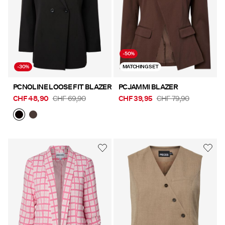
-50%
-30%
MATCHING SET
PCNOLINE LOOSE FIT BLAZER
PCJAMMI BLAZER
CHF 48,90
CHF 69,90
CHF 39,95
CHF 79,90