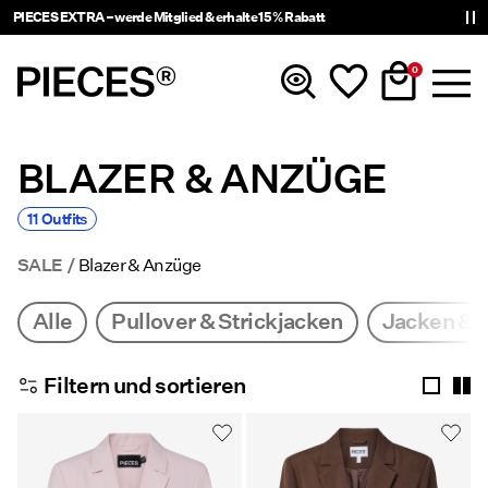
PIECES EXTRA – werde Mitglied & erhalte 15 % Rabatt
0
BLAZER & ANZÜGE
Neuheiten
11 Outfits
Kleidung
SALE
Blazer & Anzüge
Accessoires
Alle
Pullover & Strickjacken
Jacken & 
Trending
Filtern und sortieren
Shop The Look