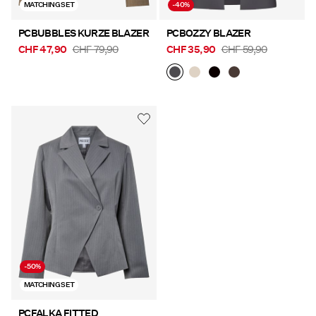
MATCHING SET
-40%
PCBUBBLES KURZE BLAZER
PCBOZZY BLAZER
CHF 47,90
CHF 79,90
CHF 35,90
CHF 59,90
-50%
MATCHING SET
PCFALKA FITTED