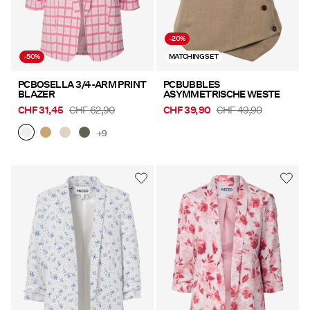
-20%
-50%
MATCHING SET
PCBOSELLA 3/4-ARM PRINT
PCBUBBLES
BLAZER
ASYMMETRISCHE WESTE
CHF 31,45
CHF 62,90
CHF 39,90
CHF 49,90
+9