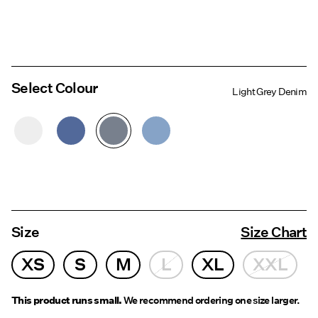
Select Colour
Light Grey Denim
Size
Size Chart
XS
S
M
L
XL
XXL
This product runs small.
We recommend ordering one size larger.