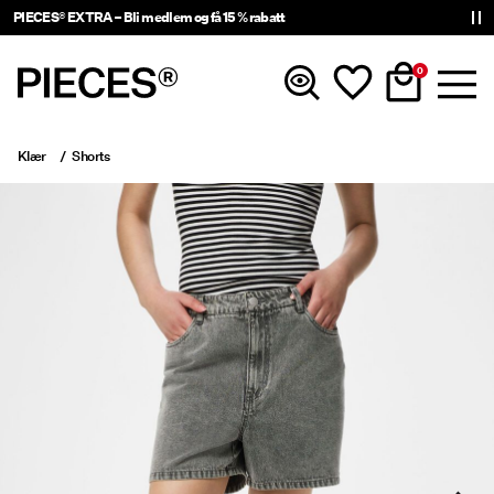
PIECES® EXTRA – Bli medlem og få 15 % rabatt
0
Klær
Shorts
Nyheter
Klær
Accessories
Trending
Shop The Look