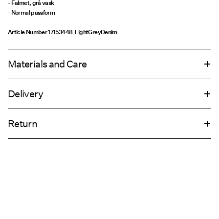
- Falmet, grå vask
- Normal passform
Article Number
17153448_LightGreyDenim
Materials and Care
Delivery
Machine wash at 30°C
Pick up at Service Point (PostNord)
69,00 kr
Do not bleach
Return
Do not tumble dry
Iron on medium heat settings
Leveringsalternativer
Dry clean (any solvent)
Retur og bytte
Line dry