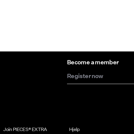
Become a member
Register now
Join PIECES® EXTRA
Hjelp