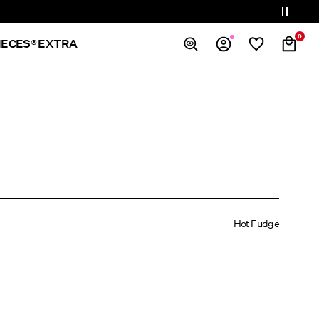
0
IECES® EXTRA
Overview
Orders
Profile
Wishlist
Support
Sign Out
Hot Fudge