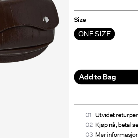
Size
ONE SIZE
Add to Bag
Utvidet returper
Kjøp nå, betal 
Mer informasjon