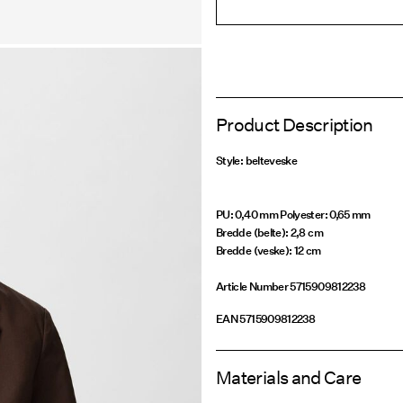
Product Description
Style: belteveske
PU: 0,40 mm Polyester: 0,65 mm
Bredde (belte): 2,8 cm
Bredde (veske): 12 cm
Article Number
5715909812238
EAN
5715909812238
Materials and Care