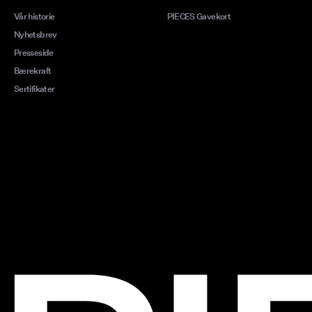
Vår historie
PIECES Gavekort
Nyhetsbrev
Presseside
Bærekraft
Sertifikater