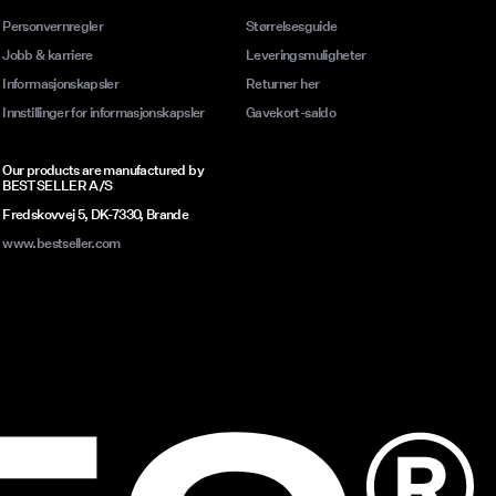
Personvernregler
Størrelsesguide
Jobb & karriere
Leveringsmuligheter
Informasjonskapsler
Returner her
Innstillinger for informasjonskapsler
Gavekort-saldo
Our products are manufactured by
BESTSELLER A/S
Fredskovvej 5, DK-7330, Brande
www.bestseller.com