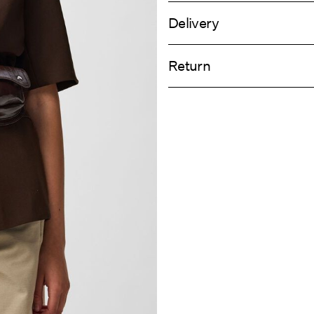
Delivery
Do not wash
Pick up at Service Point (PostNord)
Do not bleach
Return
Do not tumble dry
Do not iron
Leveringsalt
Do not dry clean
Retur og by