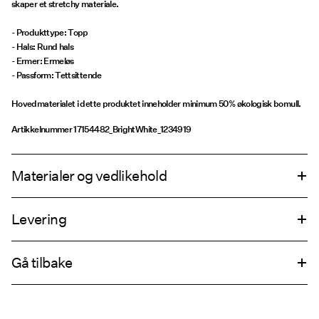
skaper et stretchy materiale.
- Produkttype: Topp
- Hals: Rund hals
- Ermer: Ermeløs
- Passform: Tettsittende
Hovedmaterialet i dette produktet inneholder minimum 50% økologisk bomull.
Artikkelnummer
17154482_BrightWhite_1234919
Materialer og vedlikehold
Levering
Maskinvask, halv maskin, kort syklus på vasken på 40°C
Pick up at Service Point (PostNord)
69,00 kr
Ikke bleke
Gå tilbake
Ikke tørk i tørketrommel
Strykejern med medium varmeinnstillinger
Leveringsalternativer
Ikke tørrens