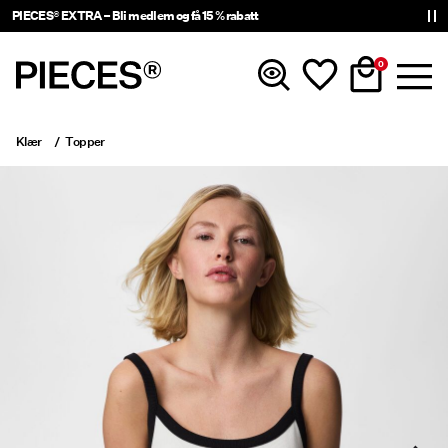
PIECES® EXTRA – Bli medlem og få 15 % rabatt
0
Klær
Topper
Nyheter
Klær
Accessories
Trending
Shop The Look