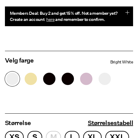
Members Deal: Buy 2 and get 15% off. Not a member yet?
Create an account
here
and remember to confirm.
Velg farge
Bright White
Størrelse
Størrelsestabell
XS
S
M
L
XL
XXL