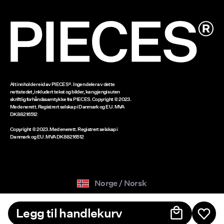
Gavekort-saldo
www.bestseller.com
Alt innhold er eid av PIECES®. Ingen deler av dette
nettstedet, inkludert tekst og bilder, kan gjengis uten
skriftlig forhåndssamtykke fra PIECES. Copyright © 2023.
Med enerett. Registrert selskap i Danmark og EU. MVA
DK88216512
Copyright © 2023. Med enerett. Registrert selskap i
Danmark og EU. MVA DK88216512
Norge / Norsk
Legg til handlekurv