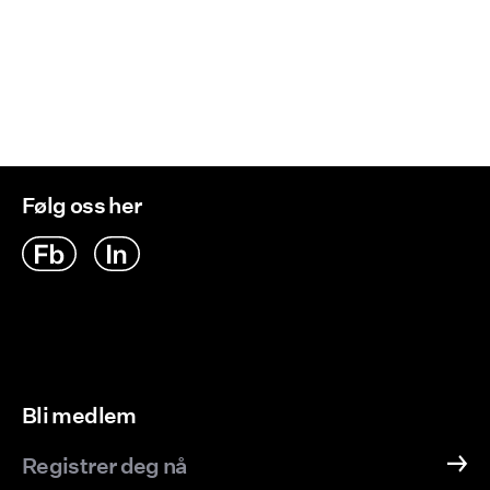
Retur og bytte
Tørk med tørkesnor
Følg oss her
Bli medlem
Registrer deg nå