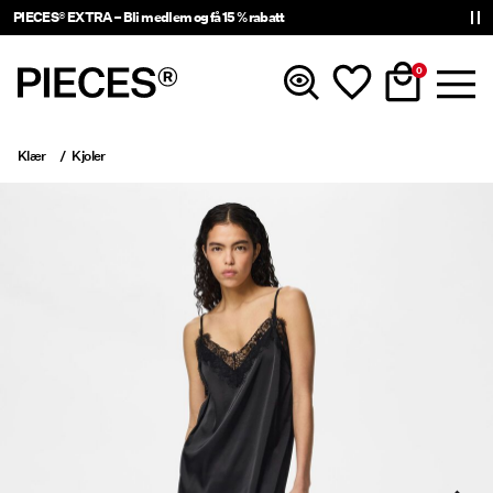
PIECES® EXTRA – Bli medlem og få 15 % rabatt
0
Klær
Kjoler
Nyheter
Klær
Accessories
Trending
Shop The Look