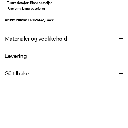
- Ekstra detaljer: Blondedetaljer
- Passform: Lang passform
Artikkelnummer
17169445_Black
Materialer og vedlikehold
Levering
Maskinvask, halv maskin, kort syklus på vask på 30°C
Pick up at Service Point (PostNord)
69,00 kr
Ikke bleke
Gå tilbake
Ikke tørk i tørketrommel
Lav temp. strykejern. Høyest temp. 100°C
Leveringsalternativer
Tørrense (med hvilket som helst løsemiddel)
Retur og bytte
Tørk med tørkesnor