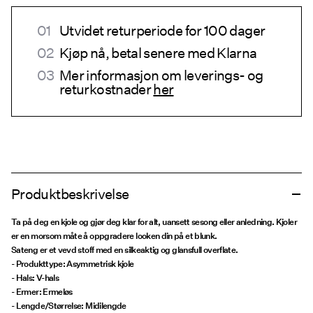
Utvidet returperiode for 100 dager
Kjøp nå, betal senere med Klarna
Mer informasjon om leverings- og
returkostnader
her
Produktbeskrivelse
Ta på deg en kjole og gjør deg klar for alt, uansett sesong eller anledning. Kjoler
er en morsom måte å oppgradere looken din på et blunk.
Sateng er et vevd stoff med en silkeaktig og glansfull overflate.
- Produkttype: Asymmetrisk kjole
- Hals: V-hals
- Ermer: Ermeløs
- Lengde/Størrelse: Midilengde