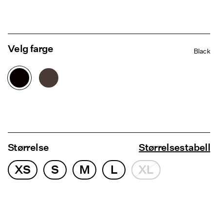
Velg farge
Black
Størrelse
Størrelsestabell
XS
S
M
L
XL