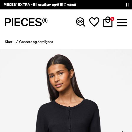
PIECES® EXTRA – Bli medlem og få 15 % rabatt
0
Klær
Gensere og cardigans
Nyheter
Klær
Accessories
Trending
Shop The Look