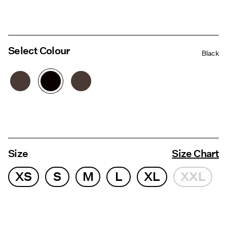
Select Colour
Black
Size
Size Chart
XS
S
M
L
XL
XXL