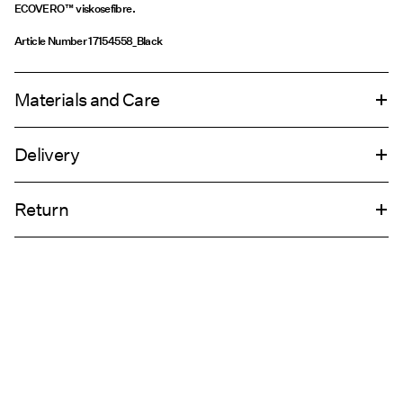
ECOVERO™ viskosefibre.
Article Number
17154558_Black
Materials and Care
Delivery
Machine wash, half load, short spin cycle at 30°C
Pick up at Service Point (PostNord)
69,00 kr
Do not bleach
Return
Do not tumble dry
Low temp. iron. Highest temp. 100°C
Leveringsalternativer
Do not dry clean
Retur og bytte
Flat dry