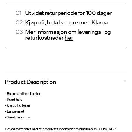
Utvidet returperiode for 100 dager
Kjøp nå, betal senere med Klarna
Mer informasjon om leverings- og
returkostnader
her
Product Description
- Basic cardigan i strikk
- Rund hals
- knepping foran
- Langermet
- Smal passform
Hovedmaterialet i dette produktet inneholder minimum 50 % LENZING™