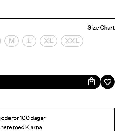
Size Chart
M
L
XL
XXL
iode for 100 dager
senere med Klarna