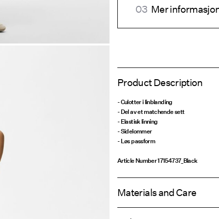
Mer informasjon
Product Description
- Culotter i linblanding
- Del av et matchende sett
- Elastisk linning
- Sidelommer
- Løs passform
Article Number
17154737_Black
Materials and Care