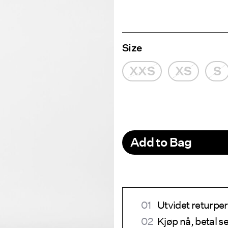
Size
XXS
XS
S
Add to Bag
Utvidet returper
Kjøp nå, betal 