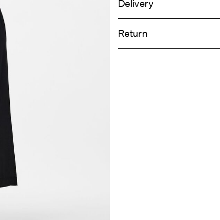
Delivery
Machine wash at 30°C
Pick up at Service Point (PostNord)
Do not bleach
Return
Iron on medium heat settings
Do not dry clean
Leveringsalt
Retur og by