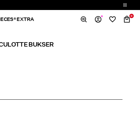
0
IECES® EXTRA
Overview
 CULOTTE BUKSER
Orders
Profile
Wishlist
Support
Sign Out