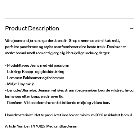
Product Description
Våre jeans er stjernene garderoben din. Shop drømmedenim i kule snitt,
perfekte passformer og styles som fremhever dine beste trekk. Denim er et
sterkt bomullsstoff som er tilgjengelig i forskjellige looks og farger.
- Produkttype: Jeans med vid passform
- Lukking: Knapp- og glidelåslukking
- Lommer: Baklommer og forlommer
- Midje: Høy midje
- Lengde/Størrelse: Jeansen vil føles stram i begynnelsen fordi de vil stretche og
forme seg etter kroppen din over tid.
- Passform: Vid passform har en tettsittende midje og videre ben.
Hovedmaterialet i dette produktet inneholder minimum 20 % resirkulert bomull.
Article Number
17170125_MediumBlueDenim