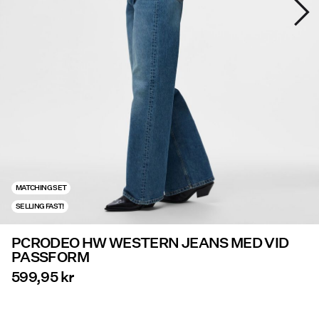
Tilbud
PIECES® EXTRA
Sign
in
Any
questions?
MATCHING SET
About
SELLING FAST!
Us
PCRODEO HW WESTERN JEANS MED VID
Norge
PASSFORM
/
norsk
599,95 kr