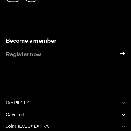
Become a member
Register now
Om PIECES
Vår historie
Gavekort
Nyhetsbrev
PIECES Gavekort
Join PIECES® EXTRA
Presseside