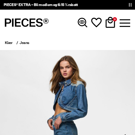
PIECES® EXTRA – Bli medlem og få 15 % rabatt
0
Klær
Jeans
Nyheter
Klær
Accessories
Trending
Shop The Look