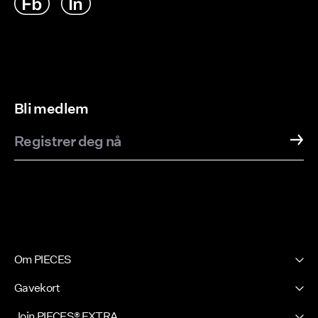
Bli medlem
Registrer deg nå
Om PIECES
Vår historie
Gavekort
Nyhetsbrev
PIECES Gavekort
Join PIECES® EXTRA