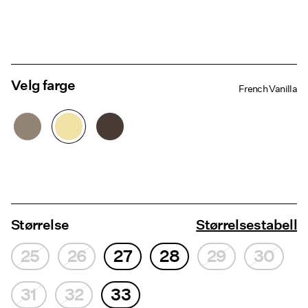
Velg farge
French Vanilla
Størrelse
Størrelsestabell
25
26
27
28
29
30
31
32
33