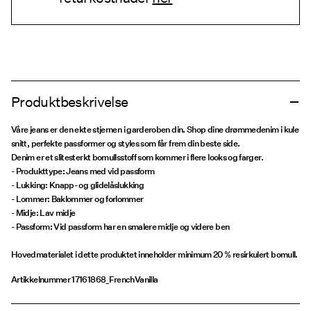
Produktbeskrivelse
Våre jeans er den ekte stjernen i garderoben din. Shop dine drømmedenim i kule
snitt, perfekte passformer og styles som får frem din beste side.
Denim er et slitesterkt bomullsstoff som kommer i flere looks og farger.
- Produkttype: Jeans med vid passform
- Lukking: Knapp- og glidelåslukking
- Lommer: Baklommer og forlommer
- Midje: Lav midje
- Passform: Vid passform har en smalere midje og videre ben
Hovedmaterialet i dette produktet inneholder minimum 20 % resirkulert bomull.
Artikkelnummer
17161868_FrenchVanilla