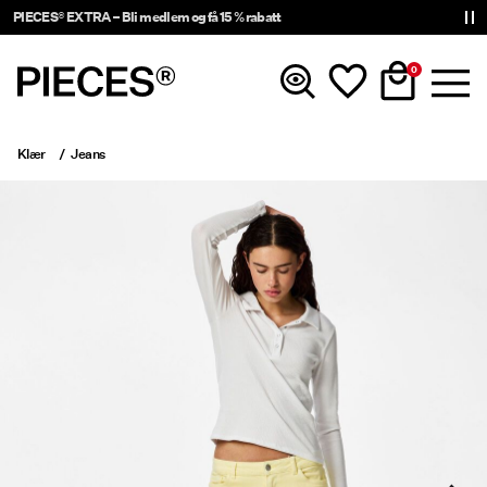
PIECES® EXTRA – Bli medlem og få 15 % rabatt
0
Klær
Jeans
Nyheter
Klær
Accessories
Trending
Shop The Look