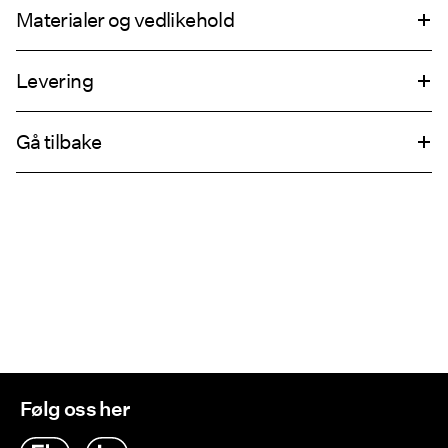
Materialer og vedlikehold
Levering
Maskinvask på maks 40°C med skånsomt vaskeprogram
Pick up at Service Point (PostNord)
69,00 kr
Ikke bleke
Gå tilbake
Ikke tørk i tørketrommel
Strykejern med medium varmeinnstillinger
Leveringsalternativer
Ikke tørrens
Retur og bytte
Følg oss her