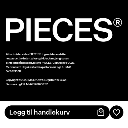
Returner her
Gavekort-saldo
www.bestseller.com
Alt innhold er eid av PIECES®. Ingen deler av dette
nettstedet, inkludert tekst og bilder, kan gjengis uten
skriftlig forhåndssamtykke fra PIECES. Copyright © 2023.
Med enerett. Registrert selskap i Danmark og EU. MVA
DK88216512
Copyright © 2023. Med enerett. Registrert selskap i
Danmark og EU. MVA DK88216512
Legg til handlekurv
Norge / Norsk