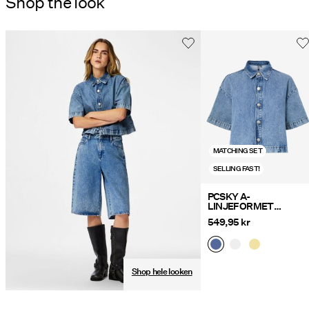
Shop the look
Retur og bytte
MATCHING SET
SELLING FAST!
PCSKY A-
LINJEFORMET
DENIMSKJORTE
549,95 kr
Shop hele looken