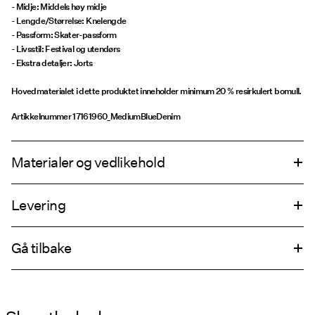
- Midje: Middels høy midje
- Lengde/Størrelse: Knelengde
- Passform: Skater-passform
- Livsstil: Festival og utendørs
- Ekstra detaljer: Jorts
Hovedmaterialet i dette produktet inneholder minimum 20 % resirkulert bomull.
Artikkelnummer
17161960_MediumBlueDenim
Materialer og vedlikehold
Levering
Maskinvask på maks 40°C med skånsomt vaskeprogram
Pick up at Service Point (PostNord)
69,00 kr
Ikke bleke
Gå tilbake
Ikke tørk i tørketrommel
Strykejern med medium varmeinnstillinger
Leveringsalternativer
Ikke tørrens