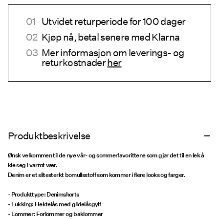
Utvidet returperiode for 100 dager
Kjøp nå, betal senere med Klarna
Mer informasjon om leverings- og
returkostnader
her
Produktbeskrivelse
Ønsk velkommen til de nye vår- og sommerfavorittene som gjør det til en lek å
kle seg i varmt vær.
Denim er et slitesterkt bomullsstoff som kommer i flere looks og farger.
- Produkttype: Denimshorts
- Lukking: Hektelås med glidelåsgylf
- Lommer: Forlommer og baklommer