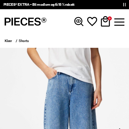
PIECES® EXTRA – Bli medlem og få 15 % rabatt
0
Klær
Shorts
Nyheter
Klær
Accessories
Trending
Shop The Look