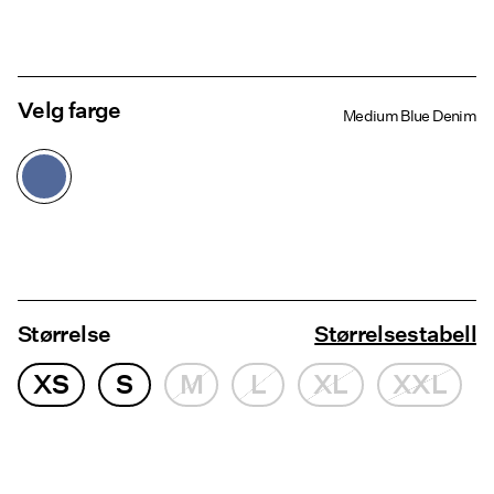
Velg farge
Medium Blue Denim
Størrelse
Størrelsestabell
XS
S
M
L
XL
XXL