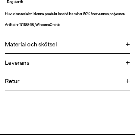
- Regular fit
Huvudmaterialet i denna produkt innehåller minst 50% återvunnen polyester.
Artikelnr
17118868_WinsomeOrchid
Material och skötsel
Leverans
Maskintvätt, halvfylld maskin, kort centrifugeringscykel på 30°C
Hämta hos ombud (Bring)
45,00 kr
Använd inte blekmedel
Retur
Torktumla inte
Får ej strykas
Hämta hos ombud (PostNord)
45,00 kr
Kemtvätta inte
Torka på lina
Retur & byte
Leveransalternativ