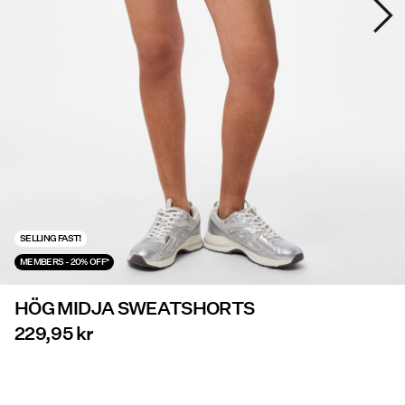
Erbjudanden
PIECES® EXTRA
Logga
in
Några
frågor?
SELLING FAST!
Om
MEMBERS - 20% OFF*
oss
HÖG MIDJA SWEATSHORTS
Sverige
/
229,95 kr
svenska