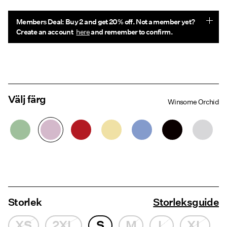
Members Deal: Buy 2 and get 20% off. Not a member yet?
Create an account
here
and remember to confirm.
Välj färg
Winsome Orchid
Storlek
Storleksguide
XS
2XL
S
M
L
XL