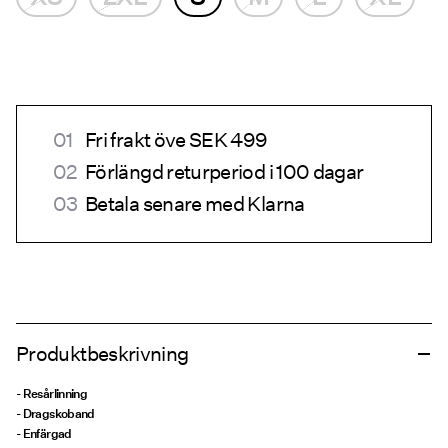
Fri frakt öve SEK 499
Förlängd returperiod i 100 dagar
Betala senare med Klarna
Produktbeskrivning
- Resårlinning
- Dragskoband
- Enfärgad