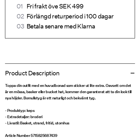
Fri frakt öve SEK 499
Förlängd returperiod i 100 dagar
Betala senare med Klarna
Product Description
Toppa din outfit med en huvudbonad som sticker ut lite extra. Oavsett om det
är en mössa, basker eller bucket hat, kommer den garanterat att ta din look till
nya höjder. Bomullstyg är ett naturligt och bekvämt tyg.
- Produktyp: keps
- Extradetaljer: broderi
- Livsstil: Basket, strand, fritid, utomhus
Article Number
5715825687439