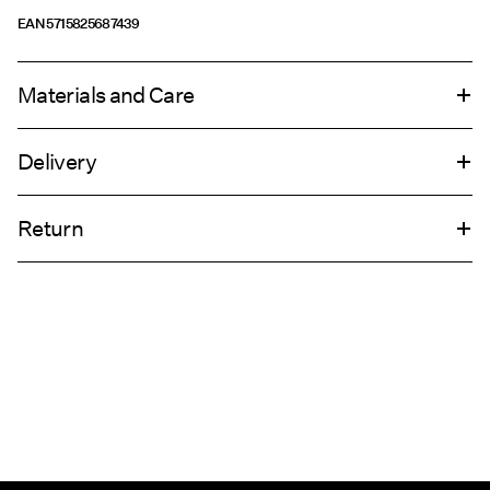
EAN
5715825687439
Materials and Care
Delivery
Do not wash
Hämta hos ombud (Bring)
45,00 kr
Do not bleach
Return
Do not tumble dry
Do not iron
Hämta hos ombud (PostNord)
45,00 kr
Do not dry clean
Retur & byte
Leveransalternativ