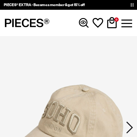
PIECES® EXTRA - Become a member & get 15% off
0
Nyinkommet
Kläder
Accessoarer
Trendigt just nu
Shop The Look