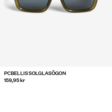
Erbjudanden
PIECES® EXTRA
Logga
in
Några
frågor?
Om
PCBELLIS SOLGLASÖGON
oss
159,95 kr
Sverige
/
svenska