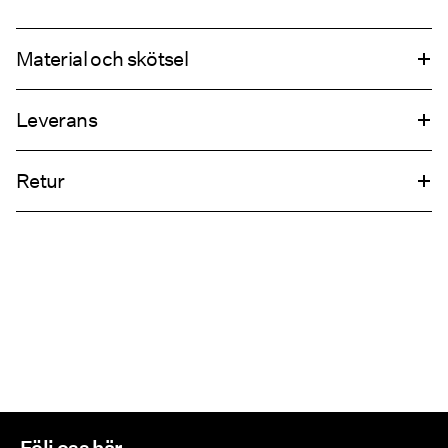
Material och skötsel
Leverans
Tvätta inte
Hämta hos ombud (Bring)
45,00 kr
Torktumla inte
Retur
Får ej strykas
Hämta hos ombud (PostNord)
45,00 kr
Retur & byte
Leveransalternativ