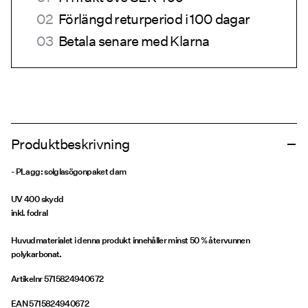
Förlängd returperiod i 100 dagar
Betala senare med Klarna
Produktbeskrivning
- PLagg: solglasögonpaket dam
UV 400 skydd
inkl. fodral
Huvudmaterialet i denna produkt innehåller minst 50 % återvunnen
polykarbonat.
Artikelnr
5715824940672
EAN
5715824940672