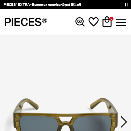
PIECES® EXTRA - Become a member & get 15% off
0
Nyinkommet
Kläder
Accessoarer
Trendigt just nu
Shop The Look