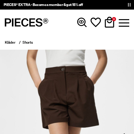
PIECES® EXTRA - Become a member & get 15% off
0
Kläder
Shorts
Nyinkommet
Kläder
Accessoarer
Trendigt just nu
Shop The Look