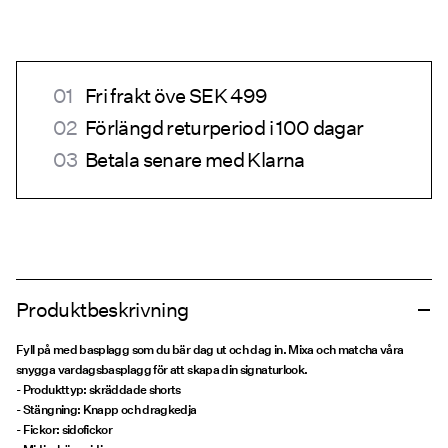
Fri frakt öve SEK 499
Förlängd returperiod i 100 dagar
Betala senare med Klarna
Produktbeskrivning
Fyll på med basplagg som du bär dag ut och dag in. Mixa och matcha våra
snygga vardagsbasplagg för att skapa din signaturlook.
- Produkttyp: skräddade shorts
- Stängning: Knapp och dragkedja
- Fickor: sidofickor