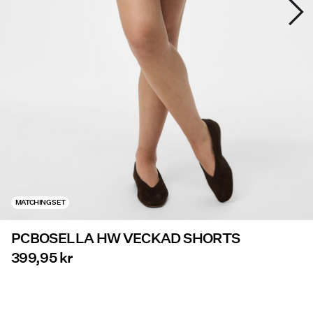
Erbjudanden
PIECES® EXTRA
Logga
in
Några
frågor?
Om
MATCHING SET
oss
PCBOSELLA HW VECKAD SHORTS
Sverige
/
399,95 kr
svenska