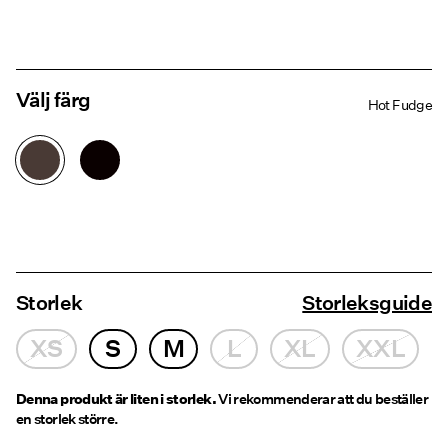
Välj färg
Hot Fudge
Storlek
Storleksguide
XS
S
M
L
XL
XXL
Denna produkt är liten i storlek.
Vi rekommenderar att du beställer
en storlek större.