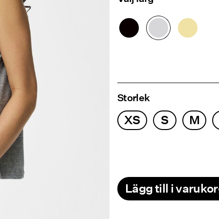
Storlek
XS
S
M
Lägg till i varuko