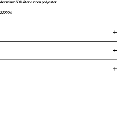
ller minst 50% återvunnen polyester.
1332224
t centrifugeringscykel på 30°C
45,00 kr
 temperatur 100°C
45,00 kr
e
rnativ