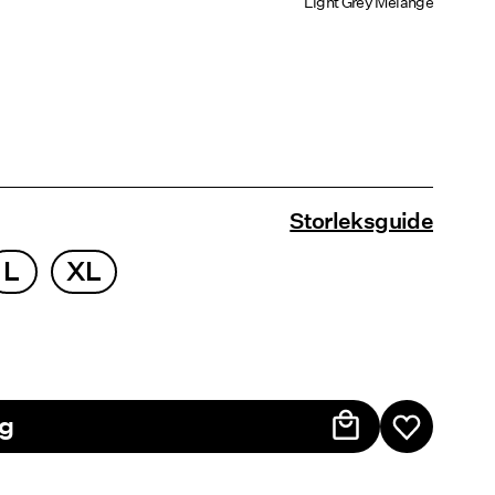
Light Grey Melange
Storleksguide
L
XL
rg