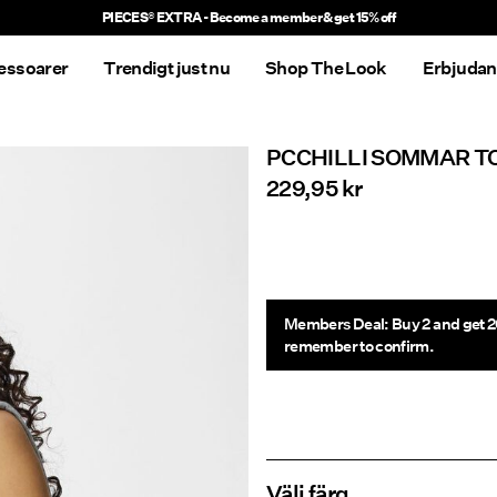
essoarer
Trendigt just nu
Shop The Look
Erbjuda
PCCHILLI SOMMAR T
229,95 kr
Members Deal: Buy 2 and get 2
remember to confirm.
Välj färg