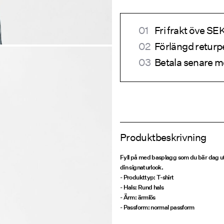
Fri frakt öve S
Förlängd returp
Betala senare m
Produktbeskrivning
Fyll på med basplagg som du bär dag u
din signaturlook.
- Produkttyp: T-shirt
- Hals: Rund hals
- Ärm: ärmlös
- Passform: normal passform