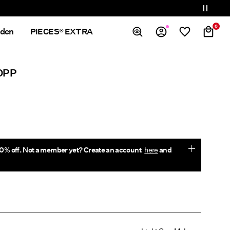
0
nden
PIECES® EXTRA
Översikt
OPP
Ordrar
Profil
Önskelista
Support
Logga Ut
0% off. Not a member yet? Create an account
here
and