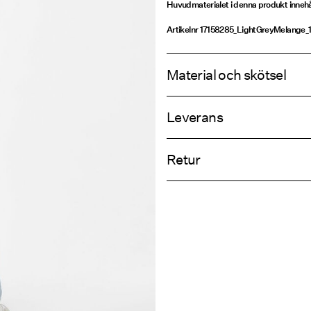
Huvudmaterialet i denna produkt innehå
Artikelnr
17158285_LightGreyMelange_
Material och skötsel
Leverans
Maskintvätt, halvfylld maskin, kor
Hämta hos ombud (Bring)
Använd inte blekmedel
Retur
Torktumla inte
Strykning låg temperatur Högsta
Hämta hos ombud (PostNord)
Kemtvätta inte
Retur & byt
Torka på lina
Leveransalte