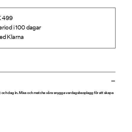
EK 499
eriod i 100 dagar
ed Klarna
t och dag in. Mixa och matcha våra snygga vardagsbasplagg för att skapa