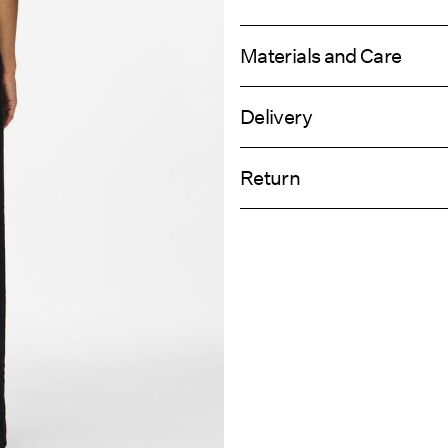
Materials and Care
Delivery
Machine wash at max 40°C under
Hämta hos ombud (Bring)
Do not bleach
Return
Do not tumble dry
Iron on medium heat settings
Hämta hos ombud (PostNord)
Do not dry clean
Retur & byt
Line dry
Leveransalte