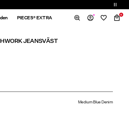
0
nden
PIECES® EXTRA
Overview
TCHWORK JEANSVÄST
Orders
Profile
Wishlist
Support
Sign Out
Medium Blue Denim