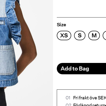
Size
XS
S
M
Add to Bag
Fri frakt öve S
Förlängd returp