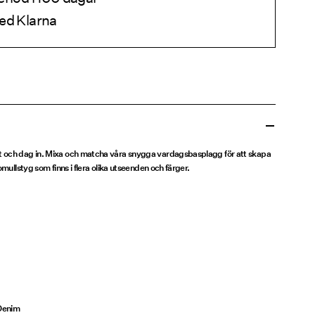
ed Klarna
t och dag in. Mixa och matcha våra snygga vardagsbasplagg för att skapa
omullstyg som finns i flera olika utseenden och färger.
Denim