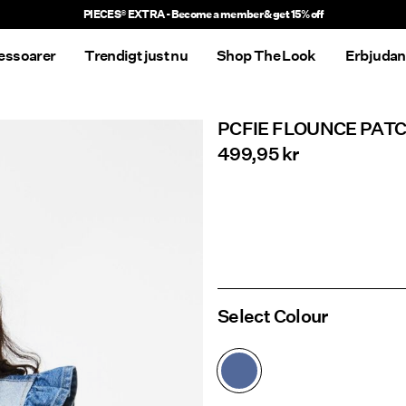
PIECES® EXTRA - Become a member & get 15% off
essoarer
Trendigt just nu
Shop The Look
Erbjuda
PCFIE FLOUNCE PA
499,95 kr
Select Colour