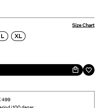
Size Chart
L
XL
EK 499
eriod i 100 dagar