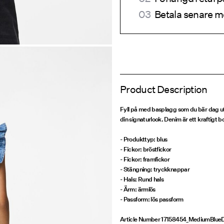
Betala senare m
Product Description
Fyll på med basplagg som du bär dag u
din signaturlook. Denim är ett kraftigt b
- Produkttyp: blus
- Fickor: bröstfickor
- Fickor: framfickor
- Stängning: tryckknappar
- Hals: Rund hals
- Ärm: ärmlös
- Passform: lös passform
Article Number
17158454_MediumBlue