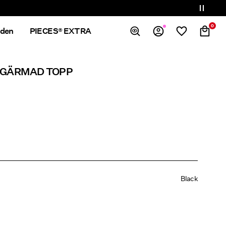
0
nden
PIECES® EXTRA
Översikt
NGÄRMAD TOPP
Ordrar
Profil
Önskelista
Support
Logga Ut
Black