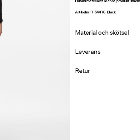
Huvudmaterialet i denna produkt innehå
Artikelnr
17154478_Black
Material och skötsel
Leverans
Maskintvätt, halvfylld maskin, kor
Hämta hos ombud (Bring)
Använd inte blekmedel
Retur
Torktumla inte
Strykning låg temperatur Högsta
Hämta hos ombud (PostNord)
Kemtvätta inte
Retur & byt
Torka på lina
Leveransalte