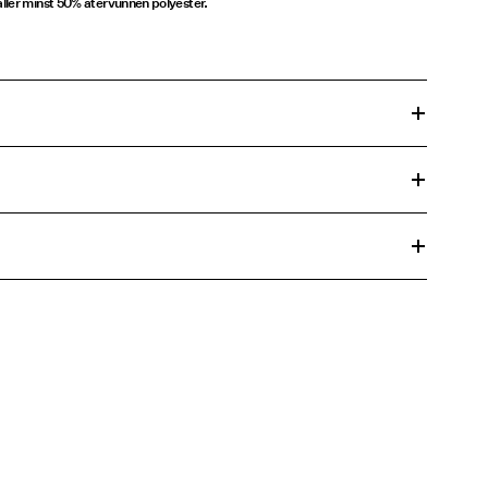
ller minst 50% återvunnen polyester.
t centrifugeringscykel på 30°C
45,00 kr
 temperatur 100°C
45,00 kr
e
rnativ