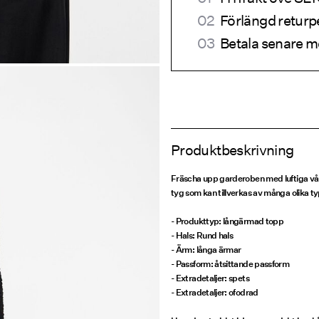
Förlängd returp
Betala senare m
Produktbeskrivning
Fräscha upp garderoben med luftiga vårk
tyg som kan tillverkas av många olika ty
- Produkttyp: långärmad topp
- Hals: Rund hals
- Ärm: långa ärmar
- Passform: åtsittande passform
- Extradetaljer: spets
- Extradetaljer: ofodrad