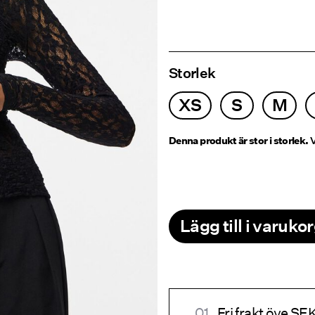
Storlek
XS
S
M
Denna produkt är stor i storlek.
V
Lägg till i varuko
Fri frakt öve S