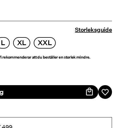
Storleksguide
L
XL
XXL
i rekommenderar att du beställer en storlek mindre.
rg
EK 499