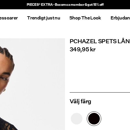
Delivery times will be longer than usual
essoarer
Trendigt just nu
Shop The Look
Erbjuda
PCHAZEL SPETS LÅ
349,95 kr
Välj färg