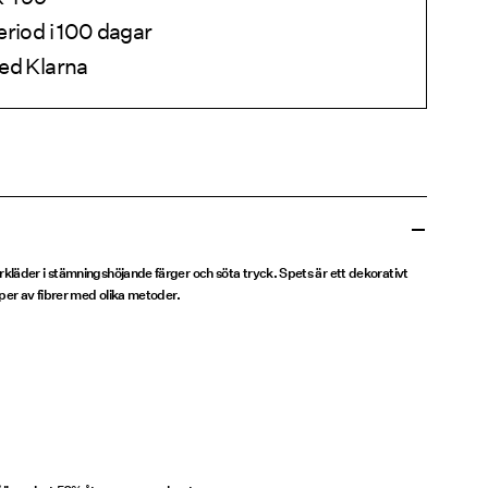
eriod i 100 dagar
ed Klarna
läder i stämningshöjande färger och söta tryck. Spets är ett dekorativt
per av fibrer med olika metoder.