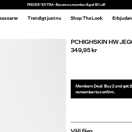
Delivery times will be longer than usual
essoarer
Trendigt just nu
Shop The Look
Erbjuda
PCHIGHSKIN HW JEG
349,95 kr
Members Deal: Buy 2 and get 2
remember to confirm.
Välj färg