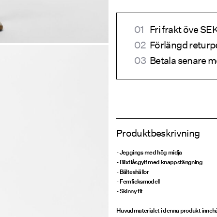
Fri frakt öve S
Förlängd returp
Betala senare m
Produktbeskrivning
- Jeggings med hög midja
- Blixtlåsgylf med knappstängning
- Bälteshällor
- Femficksmodell
- Skinny fit
Huvudmaterialet i denna produkt inne