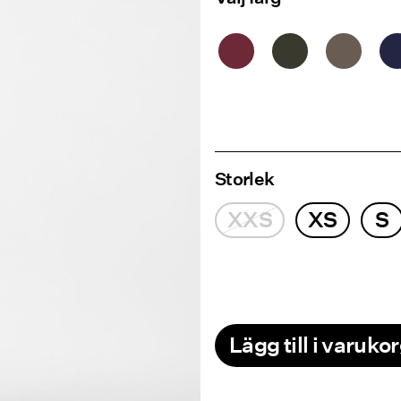
Storlek
XXS
XS
S
Lägg till i varuko