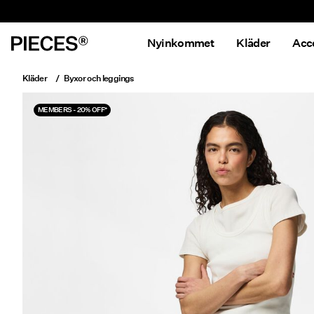
Nyinkommet
Kläder
Acc
Kläder
Byxor och leggings
MEMBERS - 20% OFF*