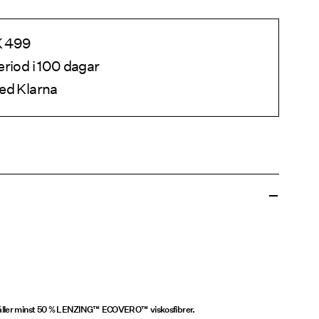
EK 499
eriod i 100 dagar
ed Klarna
håller minst 50 % LENZING™ ECOVERO™ viskosfibrer.