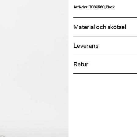
Artikelnr
17080560_Black
Material och skötsel
Leverans
Maskintvätt vid 30°C
Hämta hos ombud (Bring)
Använd inte blekmedel
Retur
Torktumla inte
Strykjärn på medelhög värme
Hämta hos ombud (PostNord)
Kemtvätta inte
Retur & byt
Torka på lina
Leveransalte