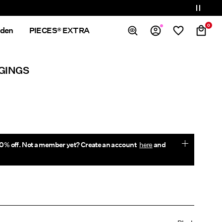
0
nden
PIECES® EXTRA
Översikt
GINGS
Ordrar
Profil
Önskelista
Support
Logga Ut
0% off. Not a member yet? Create an account
here
and