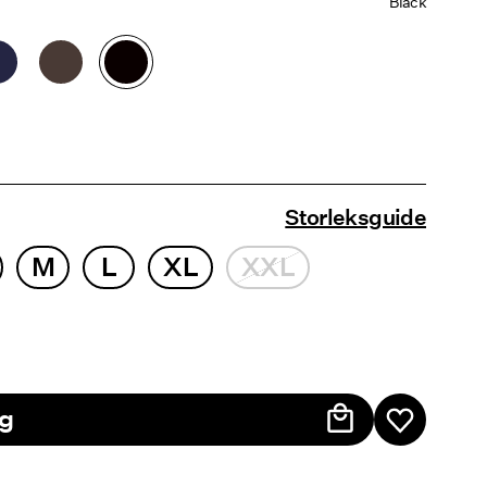
Black
Storleksguide
M
L
XL
XXL
rg