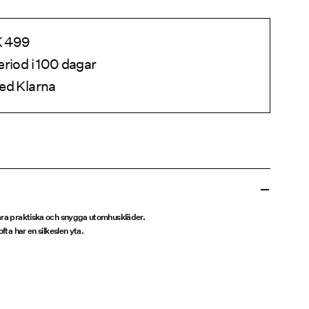
EK 499
eriod i 100 dagar
ed Klarna
våra praktiska och snygga utomhuskläder.
fta har en silkeslen yta.