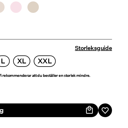
Storleksguide
L
XL
XXL
i rekommenderar att du beställer en storlek mindre.
rg