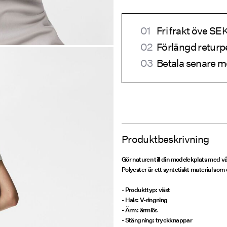
Fri frakt öve S
Förlängd returp
Betala senare m
Produktbeskrivning
Gör naturen till din modelekplats med 
Polyester är ett syntetiskt material som o
- Produkttyp: väst
- Hals: V-ringning
- Ärm: ärmlös
- Stängning: tryckknappar