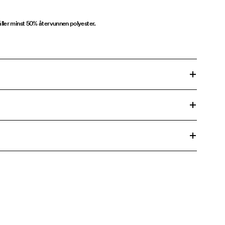
ller minst 50% återvunnen polyester.
t centrifugeringscykel på 30°C
45,00 kr
 temperatur 100°C
45,00 kr
e
rnativ