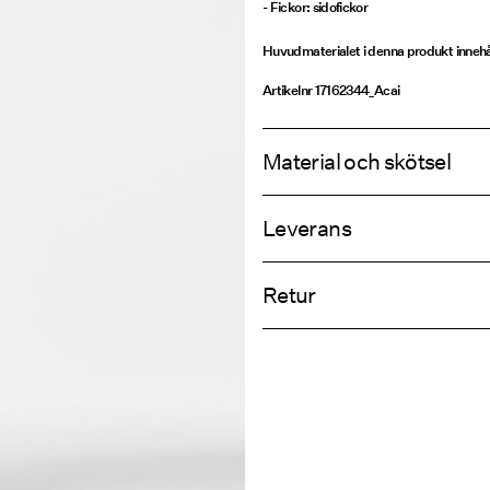
- Fickor: sidofickor
Huvudmaterialet i denna produkt innehå
Artikelnr
17162344_Acai
Material och skötsel
Leverans
Maskintvätt, halvfylld maskin, kor
Hämta hos ombud (Bring)
Använd inte blekmedel
Retur
Torktumla inte
Strykning låg temperatur Högsta
Hämta hos ombud (PostNord)
Kemtvätta inte
Retur & byt
Torka på lina
Leveransalte