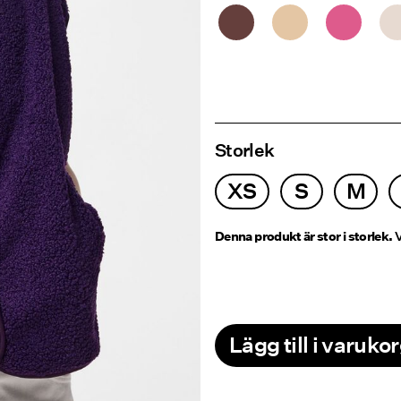
Storlek
XS
S
M
Denna produkt är stor i storlek.
V
Lägg till i varuko