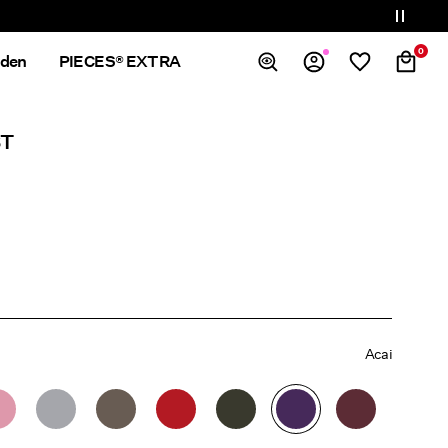
0
nden
PIECES® EXTRA
Översikt
ST
Ordrar
Profil
Önskelista
Support
Logga Ut
Acai