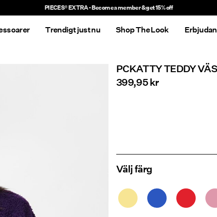
Delivery times will be longer than usual
essoarer
Trendigt just nu
Shop The Look
Erbjuda
PCKATTY TEDDY VÄ
399,95 kr
Välj färg