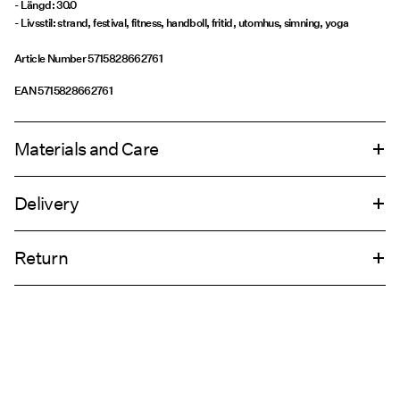
- Längd: 30.0
- Livsstil: strand, festival, fitness, handboll, fritid, utomhus, simning, yoga
Article Number
5715828662761
EAN
5715828662761
Materials and Care
Delivery
Do not wash
Hämta hos ombud (Bring)
45,00 kr
Do not bleach
Return
Do not tumble dry
Do not iron
Hämta hos ombud (PostNord)
45,00 kr
Do not dry clean
Retur & byte
Leveransalternativ