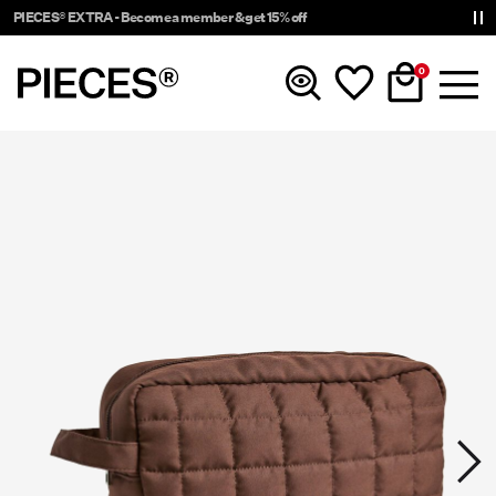
PIECES® EXTRA - Become a member & get 15% off
0
Nyinkommet
Kläder
Accessoarer
Trendigt just nu
Shop The Look