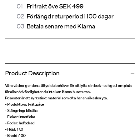
Fri frakt öve SEK 499
Förlängd returperiod i 100 dagar
Betala senare med Klarna
Product Description
Våra väskor ger den attityd du behöver för att lyfta din look - och gott om plats
för alla nödvändigheter du inte kan lämna huset utan.
Polyester är ett syntetiskt material som ofta har en silkeslen yta.
- Produkttyp: tvättpåse
- Stängning: blixtlås
- Fickor: innerficka
- Foder: helfodrad
- Höjd: 17.0
- Bredd: 10.0