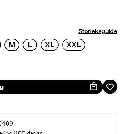
Storleksguide
M
L
XL
XXL
rg
EK 499
eriod i 100 dagar