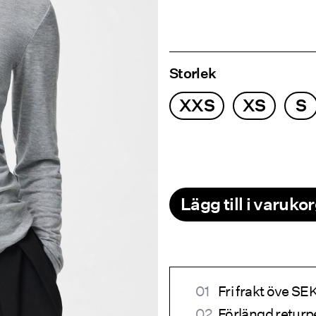
Storlek
XXS
XS
S
Lägg till i varuko
Fri frakt öve S
Förlängd returp