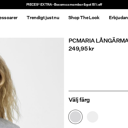
Delivery times will be longer than usual
essoarer
Trendigt just nu
Shop The Look
Erbjuda
PCMARIA LÅNGÄRMA
249,95 kr
Välj färg