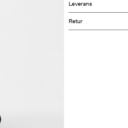
Leverans
Maskintvätt, halvfylld maskin, kor
Hämta hos ombud (Bring)
Använd inte blekmedel
Retur
Torktumla inte
Strykning låg temperatur Högsta
Hämta hos ombud (PostNord)
Kemtvätta inte
Retur & byt
Torka på lina
Leveransalte