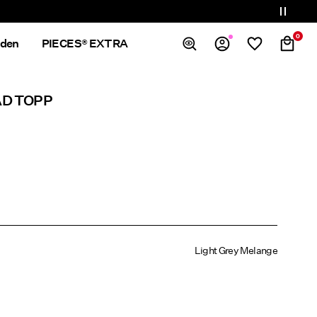
0
nden
PIECES® EXTRA
Översikt
D TOPP
Ordrar
Profil
Önskelista
Support
Logga Ut
Light Grey Melange