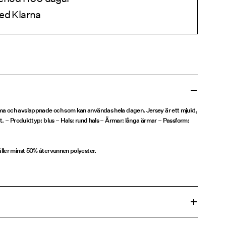
ed Klarna
a och avslappnade och som kan användas hela dagen. Jersey är ett mjukt,
t. – Produkttyp: blus – Hals: rund hals – Ärmar: långa ärmar – Passform:
ller minst 50% återvunnen polyester.